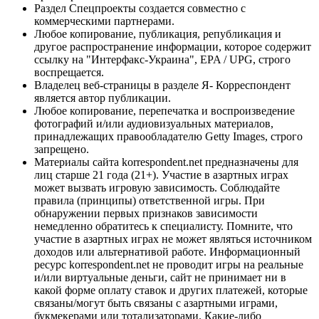
Раздел Спецпроекты создается совместно с
коммерческими партнерами.
Любое копирование, публикация, републикация и
другое распространение информации, которое содержит
ссылку на "Интерфакс-Украина", EPA / UPG, строго
воспрещается.
Владелец веб-страницы в разделе Я- Корреспондент
является автор публикации.
Любое копирование, перепечатка и воспроизведение
фотографий и/или аудиовизуальных материалов,
принадлежащих правообладателю Getty Images, строго
запрещено.
Материалы сайта korrespondent.net предназначены для
лиц старше 21 года (21+). Участие в азартных играх
может вызвать игровую зависимость. Соблюдайте
правила (принципы) ответственной игры. При
обнаружении первых признаков зависимости
немедленно обратитесь к специалисту. Помните, что
участие в азартных играх не может являться источником
доходов или альтернативой работе. Информационный
ресурс korrespondent.net не проводит игры на реальные
и/или виртуальные деньги, сайт не принимает ни в
какой форме оплату ставок и других платежей, которые
связаны/могут быть связаны с азартными играми,
букмекерами или тотализаторами. Какие-либо