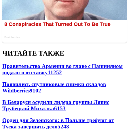
ЧИТАЙТЕ ТАКЖЕ
Правительство Армении во главе с Пашиняном
подало в отставку
11252
Появились спутниковые снимки складов
Wildberries
9102
В Беларуси осудили лидера группы Ляпис
Трубецкой Михалка
6153
Орден для Зеленского: в Польше требуют от
Туска завершить дело
5248