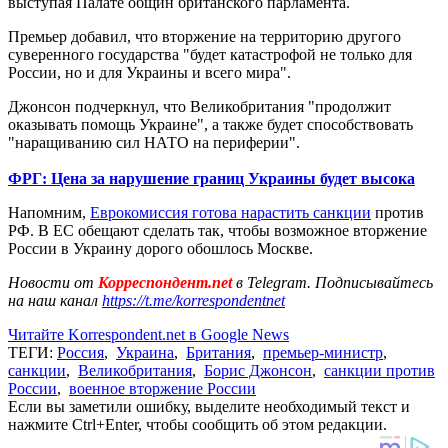
выступая Палате общин британского парламента.
Премьер добавил, что вторжение на территорию другого
суверенного государства "будет катастрофой не только для
России, но и для Украины и всего мира".
Джонсон подчеркнул, что Великобритания "продолжит
оказывать помощь Украине", а также будет способствовать
"наращиванию сил НАТО на периферии".
ФРГ: Цена за нарушение границ Украины будет высока
Напомним,
Еврокомиссия готова нарастить санкции
против
РФ. В ЕС обещают сделать так, чтобы возможное вторжение
России в Украину дорого обошлось Москве.
Новости от
Корреспондент.net
в Telegram. Подписывайтесь
на наш канал
https://t.me/korrespondentnet
Читайте Korrespondent.net в Google News
ТЕГИ:
Россия
,
Украина
,
Британия
,
премьер-министр
,
санкции
,
Великобритания
,
Борис Джонсон
,
санкции против
России
,
военное вторжение России
Если вы заметили ошибку, выделите необходимый текст и
нажмите Ctrl+Enter, чтобы сообщить об этом редакции.