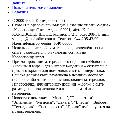
данных
Пользовательское соглашение
Редакция
© 2000-2026, Korrespondent.net
Субъект в сфере онлайн-медиа Название онлайн-медиа -
«КореспонденТ.net» Адрес: 02091, місто Київ,
ХАРКІВСЬКЕ ШОСЕ, будинок 172-Б, офіс 208/1 E-mail:
sunlight@mediadim.com.ua
Телефон: 044-205-43-00
Идентификатор медиа - R40-06068
Использование любых материалов, размещённых на
сайте, разрешается при условии ссылки на
Корреспондент.net.
При копировании материалов со страницы «Новости
Украины и мира», для интернет-изданий – обязательна
прямая открытая для поисковых систем гиперссылка.
Ссылка должна быть размещена в независимости от
полного либо частичного использования материалов.
Гиперссылка (для интернет- изданий) – должна быть
размещена в подзаголовке или в первом абзаце
материала.
Новости с пометками "Мнение", "Экспертиза",
"Заявление", "Регионы", "Деньги", "Власть", "Выборы",
"Тест-драйв", "Спецпроекты", "Промо" публикуются на
правах рекламы.