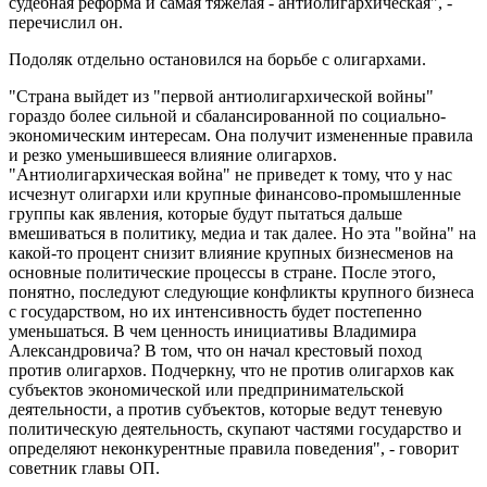
судебная реформа и самая тяжелая - антиолигархическая", -
перечислил он.
Подоляк отдельно остановился на борьбе с олигархами.
"Страна выйдет из "первой антиолигархической войны"
гораздо более сильной и сбалансированной по социально-
экономическим интересам. Она получит измененные правила
и резко уменьшившееся влияние олигархов.
"Антиолигархическая война" не приведет к тому, что у нас
исчезнут олигархи или крупные финансово-промышленные
группы как явления, которые будут пытаться дальше
вмешиваться в политику, медиа и так далее. Но эта "война" на
какой-то процент снизит влияние крупных бизнесменов на
основные политические процессы в стране. После этого,
понятно, последуют следующие конфликты крупного бизнеса
с государством, но их интенсивность будет постепенно
уменьшаться. В чем ценность инициативы Владимира
Александровича? В том, что он начал крестовый поход
против олигархов. Подчеркну, что не против олигархов как
субъектов экономической или предпринимательской
деятельности, а против субъектов, которые ведут теневую
политическую деятельность, скупают частями государство и
определяют неконкурентные правила поведения", - говорит
советник главы ОП.