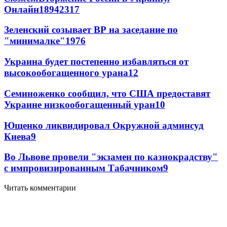
Онлайн
189
42
317
Зеленский созывает ВР на заседание по
"минималке"
19
76
Украина будет постепенно избавляться от
высокообогащенного урана
12
Семиноженко сообщил, что США предоставят
Украине низкообогащенный уран
10
Ющенко ликвидировал Окружной админсуд
Киева
9
Во Львове провели "экзамен по казнокрадству"
с импровизированным Табачником
9
Читать комментарии