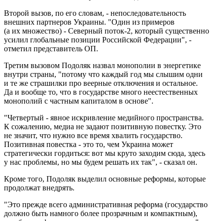
Второй вызов, по его словам, - непоследовательность
внешних партнеров Украины. "Один из примеров
(а их множество) - Северный поток-2, который существенно
усилил глобальные позиции Российской Федерации", -
отметил представитель ОП.
Третим вызовом Подоляк назвал монополии в энергетике
внутри страны, "потому что каждый год мы слышим одни
и те же страшилки про веерные отключения и остальное.
Да и вообще то, что в государстве много неестественных
монополий с частным капиталом в основе".
"Четвертый - явное искривление медийного пространства.
К сожалению, медиа не задают позитивную повестку. Это
не значит, что нужно все время хвалить государство.
Позитивная повестка - это то, чем Украина может
стратегически гордиться: вот мы круто заходим сюда, здесь
у нас проблемы, но мы будем решать их так", - сказал он.
Кроме того, Подоляк выделил основные реформы, которые
продолжат внедрять.
"Это прежде всего административная реформа (государство
должно быть намного более прозрачным и компактным),