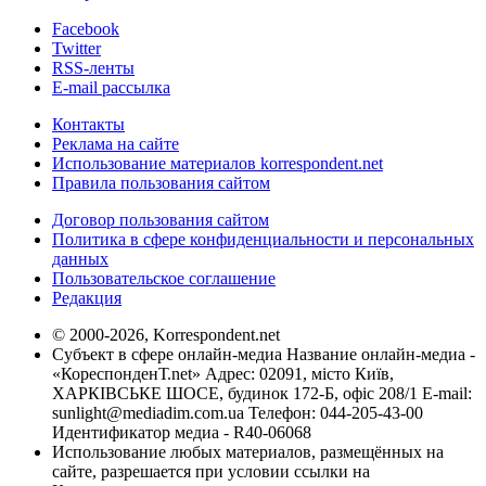
Facebook
Twitter
RSS-ленты
E-mail рассылка
Контакты
Реклама на сайте
Использование материалов korrespondent.net
Правила пользования сайтом
Договор пользования сайтом
Политика в сфере конфиденциальности и персональных
данных
Пользовательское соглашение
Редакция
© 2000-2026, Korrespondent.net
Субъект в сфере онлайн-медиа Название онлайн-медиа -
«КореспонденТ.net» Адрес: 02091, місто Київ,
ХАРКІВСЬКЕ ШОСЕ, будинок 172-Б, офіс 208/1 E-mail:
sunlight@mediadim.com.ua
Телефон: 044-205-43-00
Идентификатор медиа - R40-06068
Использование любых материалов, размещённых на
сайте, разрешается при условии ссылки на