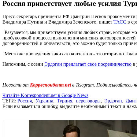
Россия приветствует любые усилия Тур
Пресс-секретарь президента РФ Дмитрий Песков прокомменти
Владимира Путина и Владимира Зеленского, пишет
ТАСС
в сре
"Разумеется, мы приветствуем усилия любых стран, которые м
пробуксовкой процесса выполнения минских договоренностей 
договоренностей и обязательств, это можно будет только приветс
"Место же проведения каких-то контактов - это вторично. Главн
Напомним, с осени
Эрдоган предлагает свое посредничество
в 
Новости от
Корреспондент.net
в Telegram. Подписывайтесь н
Читайте Korrespondent.net в Google News
ТЕГИ:
Россия
,
Украина
,
Турция
,
переговоры
,
Эрдоган
,
Дмит
Если вы заметили ошибку, выделите необходимый текст и нажми