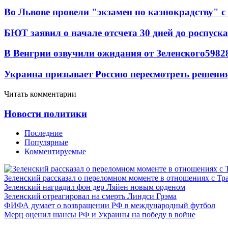
Во Львове провели "экзамен по казнокрадству"
БЮТ заявил о начале отсчета 30 дней до роспуск
В Венгрии озвучили ожидания от Зеленского
59
8
2
Украина призывает Россию пересмотреть решени
Читать комментарии
Новости политики
Последние
Популярные
Комментируемые
Зеленский рассказал о переломном моменте в отношениях с Т
Зеленский наградил фон дер Ляйен новым орденом
Зеленский отреагировал на смерть Линдси Грэма
ФИФА думает о возвращении РФ в международный футбол
Мерц оценил шансы РФ и Украины на победу в войне