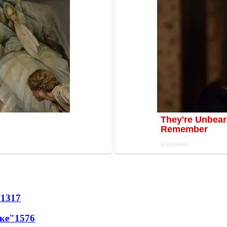
71
317
лке"
15
76