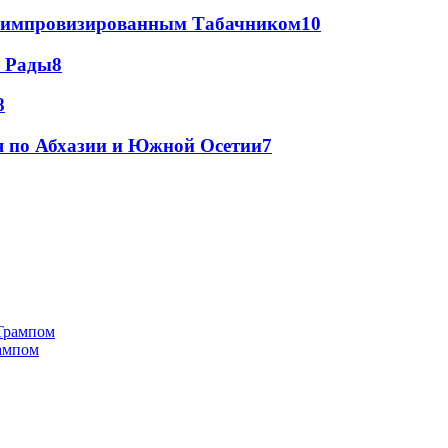
 с импровизированным Табачником
10
а Рады
8
8
я по Абхазии и Южной Осетии
7
рампом