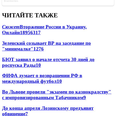
ЧИТАЙТЕ ТАКЖЕ
Сюжет
Вторжение России в Украину.
Онлайн
189
56
317
Зеленский созывает ВР на заседание по
"минималке"
12
76
БЮТ заявил о начале отсчета 30 дней до
роспуска Рады
10
ФИФА думает о возвращении РФ в
международный футбол
10
Во Львове провели "экзамен по казнокрадству"
с импровизированным Табачником
9
До конца апреля Лозинскому предъявят
обвинение
7