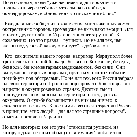
По его словам, люди "уже начинают адаптироваться и
пропускать через себя все, что слышат о войне, к
бомбардировкам, к обновленным спискам погибших".
"Ежедневные сообщения о количестве уничтоженных домов,
обстрелянных городов, громад уже не вызывают эмоций. Для
многих других война в Украине становится рутиной. К
сожалению. Но это правда – рутиной. Но не для тех, чьи
жизни под угрозой каждую минуту", - добавил он.
"Кто, как жители нашего города, например, Мариуполя более
трех недель в полной блокаде. Без всего. Без жизни, без еды,
без воды, без элементарных медикаментов, без связи. Они
вынуждены сидеть в подвалах, прятаться просто чтобы не
погибнуть под обстрелами. Но не для тех, кого Россия забрала
на свою территорию. Просто депортировала. Как это делали
нацисты в оккупированных странах. Десятки тысяч
принудительно вывезены на территорию государства-
оккупанта. О судьбе большинства из них мы ничего, к
сожалению, не знаем. Как с ними связаться, отдаст ли Россия,
в принципе, этих людей – для нас это страшные вопросы", -
отметил президент Украины.
Но для некоторых все это уже "становится рутиной, на
которую даже не стоит обращать внимания", добавил он.