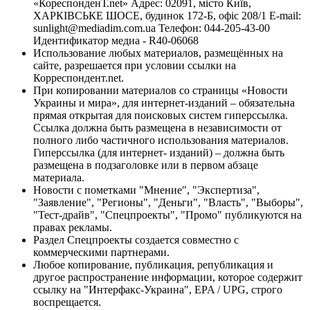
«КореспонденТ.net» Адрес: 02091, місто Київ,
ХАРКІВСЬКЕ ШОСЕ, будинок 172-Б, офіс 208/1 E-mail:
sunlight@mediadim.com.ua
Телефон: 044-205-43-00
Идентификатор медиа - R40-06068
Использование любых материалов, размещённых на
сайте, разрешается при условии ссылки на
Корреспондент.net.
При копировании материалов со страницы «Новости
Украины и мира», для интернет-изданий – обязательна
прямая открытая для поисковых систем гиперссылка.
Ссылка должна быть размещена в независимости от
полного либо частичного использования материалов.
Гиперссылка (для интернет- изданий) – должна быть
размещена в подзаголовке или в первом абзаце
материала.
Новости с пометками "Мнение", "Экспертиза",
"Заявление", "Регионы", "Деньги", "Власть", "Выборы",
"Тест-драйв", "Спецпроекты", "Промо" публикуются на
правах рекламы.
Раздел Спецпроекты создается совместно с
коммерческими партнерами.
Любое копирование, публикация, републикация и
другое распространение информации, которое содержит
ссылку на "Интерфакс-Украина", EPA / UPG, строго
воспрещается.