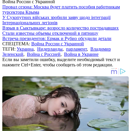
Война России с Украиной
Провал сезона: Москва будет платить пособия работникам
турсектора Крыма
У Сухопутних військах зробили заяву щодо інтеграції
Інтернаціональних легіонів
Взрыв в Сыктывкаре: возросло количество пострадавших
Стали известны объемы отключений в пятницу
Встреча президентов: Ермак и Рубио обсудили детали
СПЕЦТЕМА:
Война России с Украиной
ТЕГИ:
Украина
,
Нидерланды
,
парламент
,
Владимир
Зеленский
,
Война с Россией
,
Война в Украине
Если вы заметили ошибку, выделите необходимый текст и
нажмите Ctrl+Enter, чтобы сообщить об этом редакции.