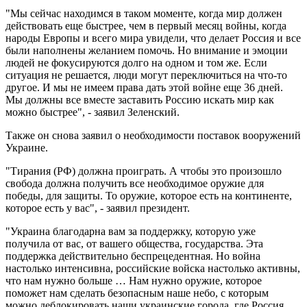
"Мы сейчас находимся в таком моменте, когда мир должен
действовать еще быстрее, чем в первый месяц войны, когда
народы Европы и всего мира увидели, что делает Россия и все
были наполнены желанием помочь. Но внимание и эмоции
людей не фокусируются долго на одном и том же. Если
ситуация не решается, люди могут переключиться на что-то
другое. И мы не имеем права дать этой войне еще 36 дней.
Мы должны все вместе заставить Россию искать мир как
можно быстрее", - заявил Зеленский.
Также он снова заявил о необходимости поставок вооружений
Украине.
"Тирания (РФ) должна проиграть. А чтобы это произошло
свобода должна получить все необходимое оружие для
победы, для защиты. То оружие, которое есть на континенте,
которое есть у вас", - заявил президент.
"Украина благодарна вам за поддержку, которую уже
получила от вас, от вашего общества, государства. Эта
поддержка действительно беспрецедентная. Но война
настолько интенсивна, российские войска настолько активны,
что нам нужно больше … Нам нужно оружие, которое
поможет нам сделать безопасным наше небо, с которым
можно деблокировать наши украинские города, где Россия