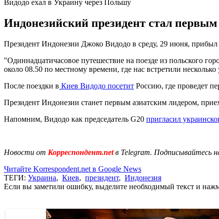
Видодо ехал в Украину через Польшу
Индонезийский президент стал первым 
Президент Индонезии Джоко Видодо в среду, 29 июня, прибыл 
"Одиннадцатичасовое путешествие на поезде из польского гор
около 08.50 по местному времени, где нас встретили нескольк
После поездки в
Киев Видодо посетит
Россию, где проведет п
Президент Индонезии станет первым азиатским лидером, приех
Напомним, Видодо как председатель G20
пригласил украинско
Новости от
Корреспондент.net
в Telegram. Подписывайтесь н
Читайте Korrespondent.net в Google News
ТЕГИ:
Украина
,
Киев
,
президент
,
Индонезия
Если вы заметили ошибку, выделите необходимый текст и нажми