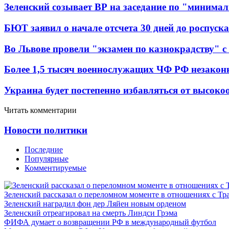
Зеленский созывает ВР на заседание по "минима
БЮТ заявил о начале отсчета 30 дней до роспуск
Во Львове провели "экзамен по казнокрадству"
Более 1,5 тысяч военнослужащих ЧФ РФ незакон
Украина будет постепенно избавляться от высок
Читать комментарии
Новости политики
Последние
Популярные
Комментируемые
Зеленский рассказал о переломном моменте в отношениях с Т
Зеленский наградил фон дер Ляйен новым орденом
Зеленский отреагировал на смерть Линдси Грэма
ФИФА думает о возвращении РФ в международный футбол