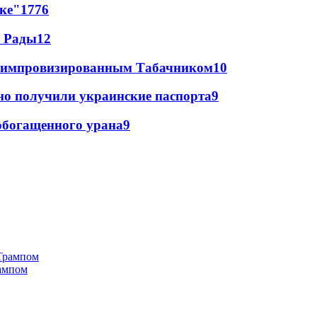
лке"
17
76
а Рады
12
 с импровизированным Табачником
10
но получили украинские паспорта
9
ообогащенного урана
9
рампом