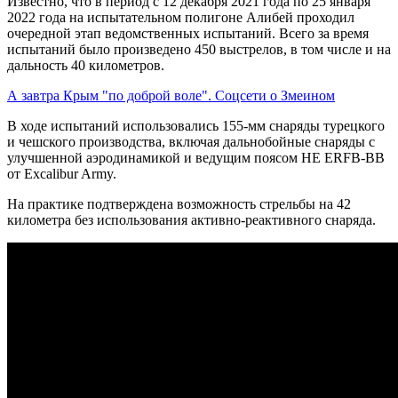
Известно, что в период с 12 декабря 2021 года по 25 января
2022 года на испытательном полигоне Алибей проходил
очередной этап ведомственных испытаний. Всего за время
испытаний было произведено 450 выстрелов, в том числе и на
дальность 40 километров.
А завтра Крым "по доброй воле". Соцсети о Змеином
В ходе испытаний использовались 155-мм снаряды турецкого
и чешского производства, включая дальнобойные снаряды с
улучшенной аэродинамикой и ведущим поясом HE ERFB-ВВ
от Excalibur Army.
На практике подтверждена возможность стрельбы на 42
километра без использования активно-реактивного снаряда.