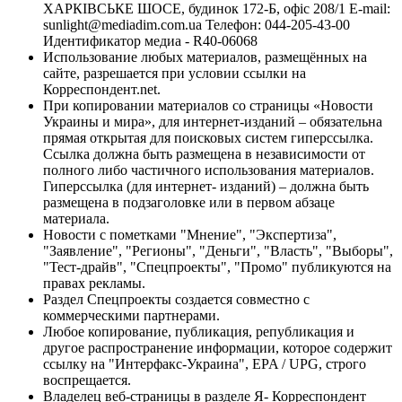
ХАРКІВСЬКЕ ШОСЕ, будинок 172-Б, офіс 208/1 E-mail:
sunlight@mediadim.com.ua
Телефон: 044-205-43-00
Идентификатор медиа - R40-06068
Использование любых материалов, размещённых на
сайте, разрешается при условии ссылки на
Корреспондент.net.
При копировании материалов со страницы «Новости
Украины и мира», для интернет-изданий – обязательна
прямая открытая для поисковых систем гиперссылка.
Ссылка должна быть размещена в независимости от
полного либо частичного использования материалов.
Гиперссылка (для интернет- изданий) – должна быть
размещена в подзаголовке или в первом абзаце
материала.
Новости с пометками "Мнение", "Экспертиза",
"Заявление", "Регионы", "Деньги", "Власть", "Выборы",
"Тест-драйв", "Спецпроекты", "Промо" публикуются на
правах рекламы.
Раздел Спецпроекты создается совместно с
коммерческими партнерами.
Любое копирование, публикация, републикация и
другое распространение информации, которое содержит
ссылку на "Интерфакс-Украина", EPA / UPG, строго
воспрещается.
Владелец веб-страницы в разделе Я- Корреспондент