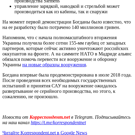
производства Siemens
управление зарядкой, наводкой и стрельбой может
производиться как из кабины, так и снаружи
На момент первой демонстрации Богданы было известно, что
на ее разработку было потрачено 140 миллионов гривен.
Напомним, что с начала полномасштабного вторжения
Украины получила более сотни 155-мм гаубиц от западных
партнеров, которые сейчас активно уничтожают российских
оккупантов на фронте. А на саммите НАТО в Мадриде альянс
обязался помочь перевести все вооружение и оборонку
Украины
на новые образцы вооружения
.
Богдана впервые была продемонстрирована в июле 2018 года.
После проведения всех необходимых государственных
испытаний и принятия САУ на вооружение ожидалось
развертывание ее серийного производства, но этого, к
сожалению, не произошло.
Новости от
Корреспондент.net
в Telegram. Подписывайтесь
на наш канал
https://t.me/korrespondentnet
Читайте Korrespondent.net в Google News