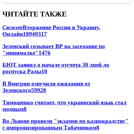
ЧИТАЙТЕ ТАКЖЕ
Сюжет
Вторжение России в Украину.
Онлайн
189
49
317
Зеленский созывает ВР на заседание по
"минималке"
14
76
БЮТ заявил о начале отсчета 30 дней до
роспуска Рады
10
В Венгрии озвучили ожидания от
Зеленского
59
9
28
Тимошенко считает, что украинский язык стал
модным
8
Во Львове провели "экзамен по казнокрадству"
с импровизированным Табачником
8