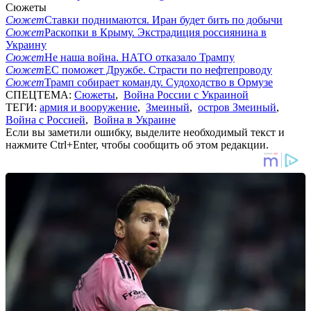
Сюжеты
Сюжет
Ставки поднимаются. Иран будет бить по добычи
Сюжет
Раскопки в Крыму. Экстрадиция россиянина в
Украину
Сюжет
Не наша война. НАТО отказало Трампу
Сюжет
ЕС поможет Дружбе. Страсти по нефтепроводу
Сюжет
Трамп собирает команду. Судоходство в Ормузе
СПЕЦТЕМА:
Сюжеты
,
Война России с Украиной
ТЕГИ:
армия и вооружение
,
Змеиный
,
остров Змеиный
,
Война с Россией
,
Война в Украине
Если вы заметили ошибку, выделите необходимый текст и
нажмите Ctrl+Enter, чтобы сообщить об этом редакции.