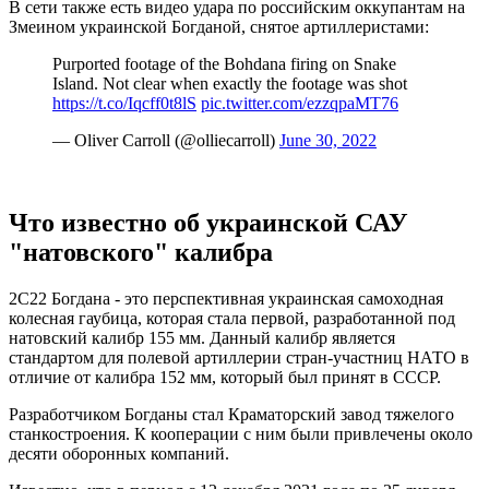
В сети также есть видео удара по российским оккупантам на
Змеином украинской Богданой, снятое артиллеристами:
Purported footage of the Bohdana firing on Snake
Island. Not clear when exactly the footage was shot
https://t.co/Iqcff0t8lS
pic.twitter.com/ezzqpaMT76
— Oliver Carroll (@olliecarroll)
June 30, 2022
Что известно об украинской САУ
"натовского" калибра
2С22 Богдана - это перспективная украинская самоходная
колесная гаубица, которая стала первой, разработанной под
натовский калибр 155 мм. Данный калибр является
стандартом для полевой артиллерии стран-участниц НАТО в
отличие от калибра 152 мм, который был принят в СССР.
Разработчиком Богданы стал Краматорский завод тяжелого
станкостроения. К кооперации с ним были привлечены около
десяти оборонных компаний.