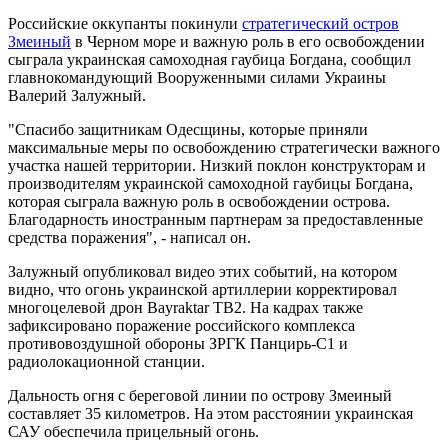
Российские оккупанты покинули
стратегический остров
Змеиный
в Черном море и важную роль в его освобождении
сыграла украинская самоходная гаубица Богдана, сообщил
главнокомандующий Вооруженными силами Украины
Валерий Залужный.
"Спасибо защитникам Одесщины, которые приняли
максимальные меры по освобождению стратегически важного
участка нашей территории. Низкий поклон конструкторам и
производителям украинской самоходной гаубицы Богдана,
которая сыграла важную роль в освобождении острова.
Благодарность иностранным партнерам за предоставленные
средства поражения", - написал он.
Залужный опубликовал видео этих событий, на котором
видно, что огонь украинской артиллерии корректировал
многоцелевой дрон Bayraktar TB2. На кадрах также
зафиксировано поражение российского комплекса
противовоздушной обороны ЗРГК Панцирь-С1 и
радиолокационной станции.
Дальность огня с береговой линии по острову Змеиный
составляет 35 километров. На этом расстоянии украинская
САУ обеспечила прицельный огонь.