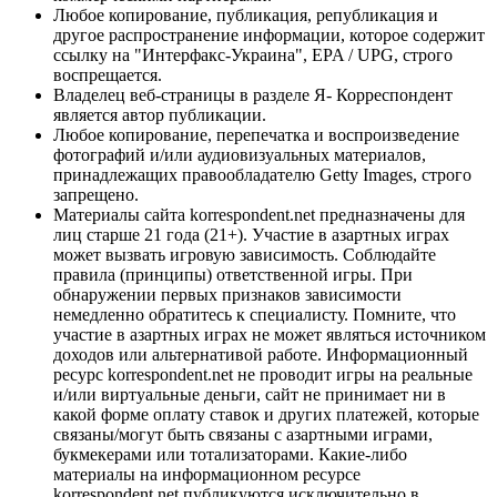
Любое копирование, публикация, републикация и
другое распространение информации, которое содержит
ссылку на "Интерфакс-Украина", EPA / UPG, строго
воспрещается.
Владелец веб-страницы в разделе Я- Корреспондент
является автор публикации.
Любое копирование, перепечатка и воспроизведение
фотографий и/или аудиовизуальных материалов,
принадлежащих правообладателю Getty Images, строго
запрещено.
Материалы сайта korrespondent.net предназначены для
лиц старше 21 года (21+). Участие в азартных играх
может вызвать игровую зависимость. Соблюдайте
правила (принципы) ответственной игры. При
обнаружении первых признаков зависимости
немедленно обратитесь к специалисту. Помните, что
участие в азартных играх не может являться источником
доходов или альтернативой работе. Информационный
ресурс korrespondent.net не проводит игры на реальные
и/или виртуальные деньги, сайт не принимает ни в
какой форме оплату ставок и других платежей, которые
связаны/могут быть связаны с азартными играми,
букмекерами или тотализаторами. Какие-либо
материалы на информационном ресурсе
korrespondent.net публикуются исключительно в