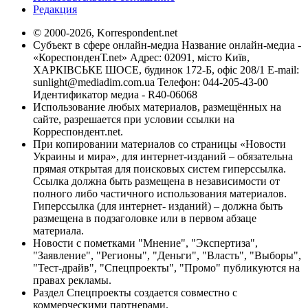
Редакция
© 2000-2026, Korrespondent.net
Субъект в сфере онлайн-медиа Название онлайн-медиа -
«КореспонденТ.net» Адрес: 02091, місто Київ,
ХАРКІВСЬКЕ ШОСЕ, будинок 172-Б, офіс 208/1 E-mail:
sunlight@mediadim.com.ua
Телефон: 044-205-43-00
Идентификатор медиа - R40-06068
Использование любых материалов, размещённых на
сайте, разрешается при условии ссылки на
Корреспондент.net.
При копировании материалов со страницы «Новости
Украины и мира», для интернет-изданий – обязательна
прямая открытая для поисковых систем гиперссылка.
Ссылка должна быть размещена в независимости от
полного либо частичного использования материалов.
Гиперссылка (для интернет- изданий) – должна быть
размещена в подзаголовке или в первом абзаце
материала.
Новости с пометками "Мнение", "Экспертиза",
"Заявление", "Регионы", "Деньги", "Власть", "Выборы",
"Тест-драйв", "Спецпроекты", "Промо" публикуются на
правах рекламы.
Раздел Спецпроекты создается совместно с
коммерческими партнерами.