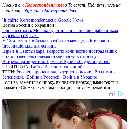
Новини от
Корреспондент.net
в Telegram. Підписуйтесь на
наш канал
https://t.me/korrespondentnet
Читайте Korrespondent.net в Google News
Война России с Украиной
Провал сезона: Москва будет платить пособия работникам
турсектора Крыма
У Сухопутних військах зробили заяву щодо інтеграції
Інтернаціональних легіонів
Взрыв в Сыктывкаре: возросло количество пострадавших
Стали известны объемы отключений в пятницу
Встреча президентов: Ермак и Рубио обсудили детали
СПЕЦТЕМА:
Война России с Украиной
ТЕГИ:
Россия
,
пропаганда
,
ядерное оружие
,
Владимир
Зеленский
,
Война с Россией
,
Война в Украине
Если вы заметили ошибку, выделите необходимый текст и
нажмите Ctrl+Enter, чтобы сообщить об этом редакции.