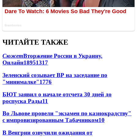
ЧИТАЙТЕ ТАКЖЕ
Сюжет
Вторжение России в Украину.
Онлайн
189
51
317
Зеленский созывает ВР на заседание по
"минималке"
17
76
БЮТ заявил о начале отсчета 30 дней до
роспуска Рады
11
Во Львове провели "экзамен по казнокрадству"
с импровизированным Табачником
10
В Венгрии озвучили ожидания от