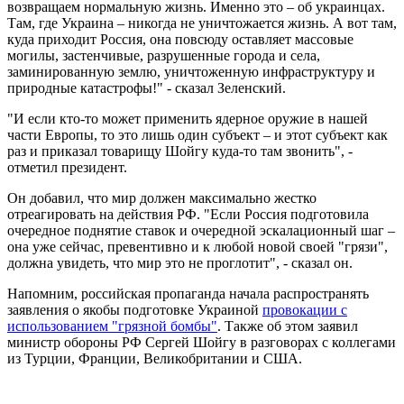
возвращаем нормальную жизнь. Именно это – об украинцах.
Там, где Украина – никогда не уничтожается жизнь. А вот там,
куда приходит Россия, она повсюду оставляет массовые
могилы, застенчивые, разрушенные города и села,
заминированную землю, уничтоженную инфраструктуру и
природные катастрофы!" - сказал Зеленский.
"И если кто-то может применить ядерное оружие в нашей
части Европы, то это лишь один субъект – и этот субъект как
раз и приказал товарищу Шойгу куда-то там звонить", -
отметил президент.
Он добавил, что мир должен максимально жестко
отреагировать на действия РФ. "Если Россия подготовила
очередное поднятие ставок и очередной эскалационный шаг –
она уже сейчас, превентивно и к любой новой своей "грязи",
должна увидеть, что мир это не проглотит", - сказал он.
Напомним, российская пропаганда начала распространять
заявления о якобы подготовке Украиной
провокации с
использованием "грязной бомбы"
. Также об этом заявил
министр обороны РФ Сергей Шойгу в разговорах с коллегами
из Турции, Франции, Великобритании и США.