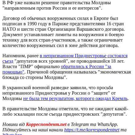
В РФ уже назвали решение правительства Молдовы
"направленным против России и ее интересов".
Договор об обычных вооруженных силах в Европе был
подписан в 1990 году в Париже представителями 16 стран
НАТО и шести стран Организации Варшавского договора.
Документ устанавливает лимиты на вооружения и боевую
технику для всех стран-участников, а также ограничивает
количество вооруженных сил в зоне действия договора.
Напомним, ранее
в непризнанном Приднестровье состоялся
съезд
"депутатов всех уровней", не проводившийся 18 лет.
Власти "ПМР" официально
обратились к России "за
помощью"
. Причиной обращения называлась "экономическая
блокада со стороны Молдовы".
В украинской военной разведке заявили, что просьба
непризнанного Приднестровья у России о "защите" от
Молдовы
не была тем результатом, которого ожидал Кремль
.
В правительстве Молдовы отметили, что не ожидают какой-
либо эскалации после съезда приднестровских "депутатов".
Новини від
Корреспондент.net
в Telegram та WhatsApp.
Підписуйтесь на наші канали
https://t.me/korrespondentnet
та