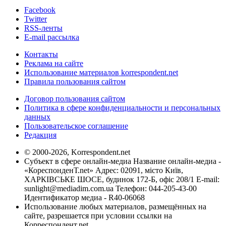
Facebook
Twitter
RSS-ленты
E-mail рассылка
Контакты
Реклама на сайте
Использование материалов korrespondent.net
Правила пользования сайтом
Договор пользования сайтом
Политика в сфере конфиденциальности и персональных
данных
Пользовательское соглашение
Редакция
© 2000-2026, Korrespondent.net
Субъект в сфере онлайн-медиа Название онлайн-медиа -
«КореспонденТ.net» Адрес: 02091, місто Київ,
ХАРКІВСЬКЕ ШОСЕ, будинок 172-Б, офіс 208/1 E-mail:
sunlight@mediadim.com.ua
Телефон: 044-205-43-00
Идентификатор медиа - R40-06068
Использование любых материалов, размещённых на
сайте, разрешается при условии ссылки на
Корреспондент.net.