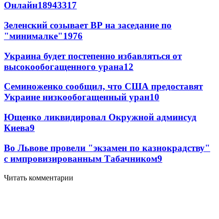
Онлайн
189
43
317
Зеленский созывает ВР на заседание по
"минималке"
19
76
Украина будет постепенно избавляться от
высокообогащенного урана
12
Семиноженко сообщил, что США предоставят
Украине низкообогащенный уран
10
Ющенко ликвидировал Окружной админсуд
Киева
9
Во Львове провели "экзамен по казнокрадству"
с импровизированным Табачником
9
Читать комментарии