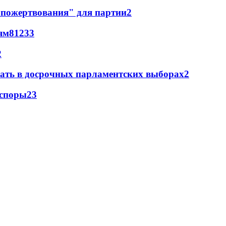
"пожертвования" для партии
2
ям
81
2
33
2
вать в досрочных парламентских выборах
2
 споры
2
3