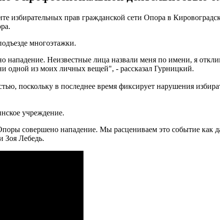
е избирательных прав гражданской сети Опора в Кировоградско
ра.
 подъезде многоэтажки.
ено нападение. Неизвестные лица назвали меня по имени, я откл
ни одной из моих личных вещей", - рассказал Гурницкий.
стью, поскольку в последнее время фиксирует нарушения избира
инское учреждение.
 Опоры совершено нападение. Мы расцениваем это событие как д
и Зоя Лебедь.