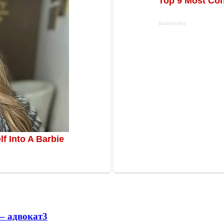
– адвокат
3