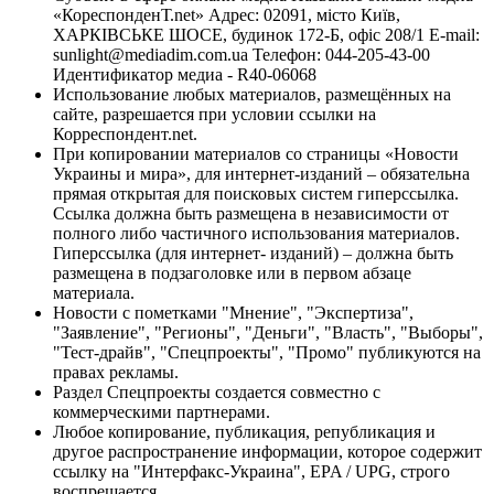
«КореспонденТ.net» Адрес: 02091, місто Київ,
ХАРКІВСЬКЕ ШОСЕ, будинок 172-Б, офіс 208/1 E-mail:
sunlight@mediadim.com.ua
Телефон: 044-205-43-00
Идентификатор медиа - R40-06068
Использование любых материалов, размещённых на
сайте, разрешается при условии ссылки на
Корреспондент.net.
При копировании материалов со страницы «Новости
Украины и мира», для интернет-изданий – обязательна
прямая открытая для поисковых систем гиперссылка.
Ссылка должна быть размещена в независимости от
полного либо частичного использования материалов.
Гиперссылка (для интернет- изданий) – должна быть
размещена в подзаголовке или в первом абзаце
материала.
Новости с пометками "Мнение", "Экспертиза",
"Заявление", "Регионы", "Деньги", "Власть", "Выборы",
"Тест-драйв", "Спецпроекты", "Промо" публикуются на
правах рекламы.
Раздел Спецпроекты создается совместно с
коммерческими партнерами.
Любое копирование, публикация, републикация и
другое распространение информации, которое содержит
ссылку на "Интерфакс-Украина", EPA / UPG, строго
воспрещается.