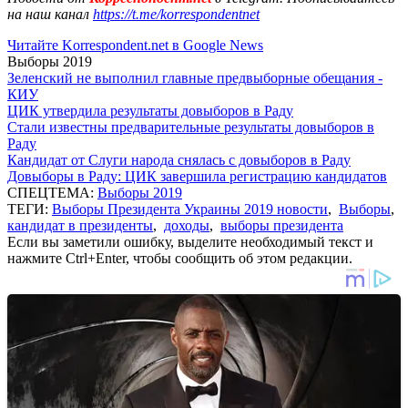
на наш канал
https://t.me/korrespondentnet
Читайте Korrespondent.net в Google News
Выборы 2019
Зеленский не выполнил главные предвыборные обещания -
КИУ
ЦИК утвердила результаты довыборов в Раду
Стали известны предварительные результаты довыборов в
Раду
Кандидат от Слуги народа снялась с довыборов в Раду
Довыборы в Раду: ЦИК завершила регистрацию кандидатов
СПЕЦТЕМА:
Выборы 2019
ТЕГИ:
Выборы Президента Украины 2019 новости
,
Выборы
,
кандидат в президенты
,
доходы
,
выборы президента
Если вы заметили ошибку, выделите необходимый текст и
нажмите Ctrl+Enter, чтобы сообщить об этом редакции.