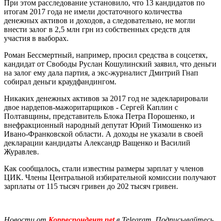
При этом расследование установило, что 13 кандидатов по
итогам 2017 года не имели достаточного количества
денежных активов и доходов, а следовательно, не могли
внести залог в 2,5 млн грн из собственных средств для
участия в выборах.
Роман Бессмертный, например, просил средства в соцсетях,
кандидат от Свободы Руслан Кошулинский заявил, что деньги
на залог ему дала партия, а экс-журналист Дмитрий Гнап
собирал деньги краудфандингом.
Никаких денежных активов за 2017 год не задекларировали
двое нардепов-мажоритарщиков - Сергей Каплин с
Полтавщины, представитель Блока Петра Порошенко, и
внефракционный народный депутат Юрий Тимошенко из
Ивано-Франковской области. А доходы не указали в своей
декларации кандидаты Александр Ващенко и Василий
Журавлев.
Как сообщалось, стали известны размеры зарплат у членов
ЦИК. Члены Центральной избирательной комиссии получают
зарплаты от 115 тысяч гривен до 202 тысяч гривен.
Новости от
Корреспондент.net
в Telegram. Подписывайтесь