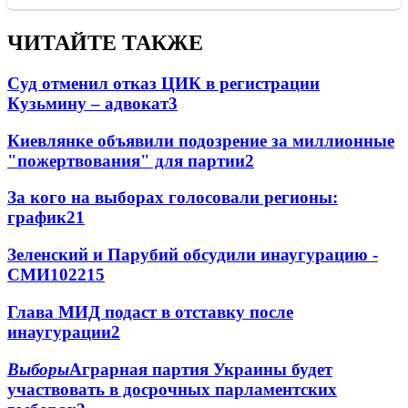
ЧИТАЙТЕ ТАКЖЕ
Суд отменил отказ ЦИК в регистрации
Кузьмину – адвокат
3
Киевлянке объявили подозрение за миллионные
"пожертвования" для партии
2
За кого на выборах голосовали регионы:
график
2
1
Зеленский и Парубий обсудили инаугурацию -
СМИ
102
2
15
Глава МИД подаст в отставку после
инаугурации
2
Выборы
Аграрная партия Украины будет
участвовать в досрочных парламентских