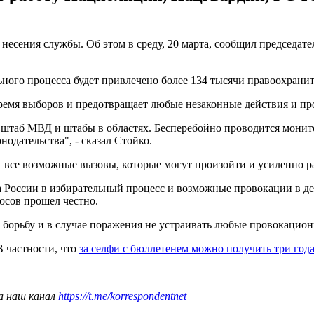
несения службы. Об этом в среду, 20 марта, сообщил председа
льного процесса будет привлечено более 134 тысячи правоохранит
ремя выборов и предотвращает любые незаконные действия и про
 штаб МВД и штабы в областях. Бесперебойно проводится мони
одательства", - сказал Стойко.
 все возможные вызовы, которые могут произойти и усиленно р
а России в избирательный процесс и возможные провокации в де
осов прошел честно.
 борьбу и в случае поражения не устраивать любые провокацио
 частности, что
за селфи с бюллетенем можно получить три год
а наш канал
https://t.me/korrespondentnet