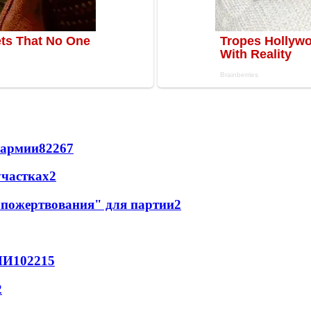
 армии
822
6
7
участках
2
"пожертвования" для партии
2
МИ
102
2
15
2