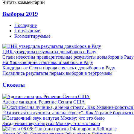
Читать комментарии
Выборы 2019
Последние
Популярные
Комментируемые
ЦИК утвердила результаты довыборов в Раду
Стали известны предварительные результаты довыборов в Раду
На Харьковщине стартовали выборы в Раду
Кандидат от Слуги народа снялась с довыборов в Раду
Появились результаты первых выборов в тергромады
Сюжеты
Адские санкции. Решение Сената США
"Охотиться на лучника, а не на стрелу". Как Украине бороться 
Загадочный звук напугал Москву: что это было