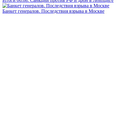
Итоги 06.08: Санкции против РФ и дрон в Лейпциге
Банкет генералов. Последствия взрыва в Москве