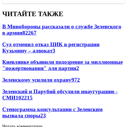
ЧИТАЙТЕ ТАКЖЕ
В Минобороны рассказали о службе Зеленского
в армии
822
6
7
Суд отменил отказ ЦИК в регистрации
Кузьмину – адвокат
3
Киевлянке объявили подозрение за миллионные
"пожертвования" для партии
2
Зеленскому усилили охрану
97
2
Зеленский и Парубий обсудили инаугурацию -
СМИ
102
2
15
Стенограмма консультации с Зеленским
вызвала споры
2
3
Читать комментарии