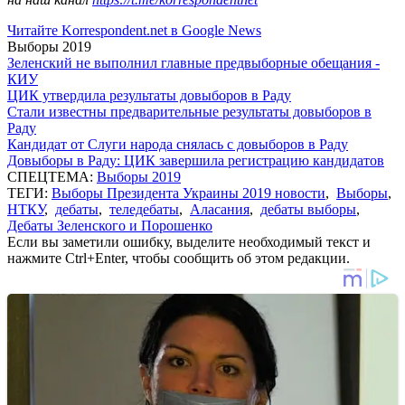
Читайте Korrespondent.net в Google News
Выборы 2019
Зеленский не выполнил главные предвыборные обещания -
КИУ
ЦИК утвердила результаты довыборов в Раду
Стали известны предварительные результаты довыборов в
Раду
Кандидат от Слуги народа снялась с довыборов в Раду
Довыборы в Раду: ЦИК завершила регистрацию кандидатов
СПЕЦТЕМА:
Выборы 2019
ТЕГИ:
Выборы Президента Украины 2019 новости
,
Выборы
,
НТКУ
,
дебаты
,
теледебаты
,
Аласания
,
дебаты выборы
,
Дебаты Зеленского и Порошенко
Если вы заметили ошибку, выделите необходимый текст и
нажмите Ctrl+Enter, чтобы сообщить об этом редакции.