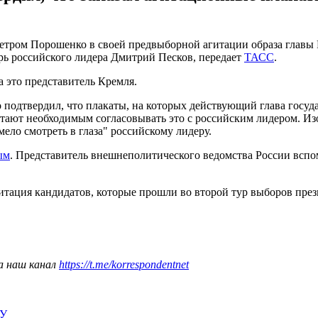
етром Порошенко в своей предвыборной агитации образа главы
арь российского лидера Дмитрий Песков, передает
ТАСС
.
а это представитель Кремля.
 подтвердил, что плакаты, на которых действующий глава госу
итают необходимым согласовывать это с российским лидером. Из
ло смотреть в глаза" российскому лидеру.
ым
. Представитель внешнеполитического ведомства России всп
гитация кандидатов, которые прошли во второй тур выборов през
а наш канал
https://t.me/korrespondentnet
ИУ