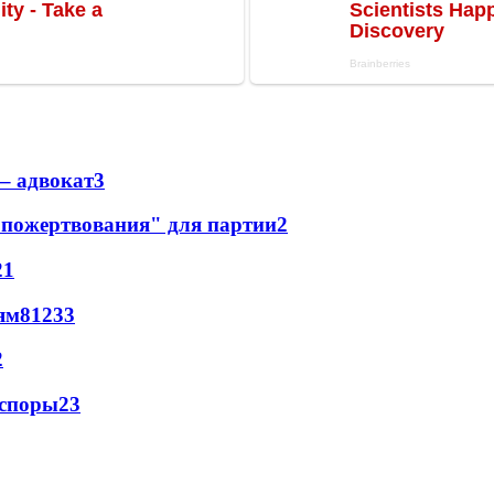
– адвокат
3
"пожертвования" для партии
2
2
1
ям
81
2
33
2
 споры
2
3