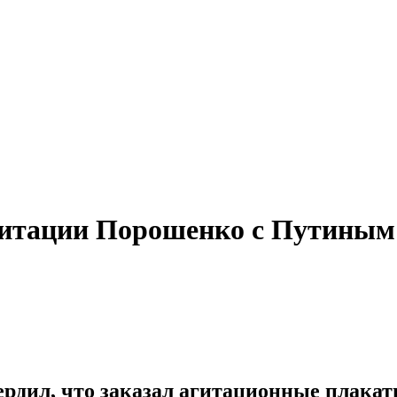
агитации Порошенко с Путиным
рдил, что заказал агитационные плака