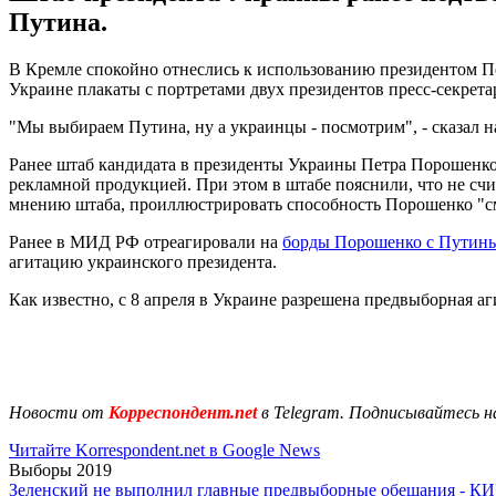
Путина.
В Кремле спокойно отнеслись к использованию президентом П
Украине плакаты с портретами двух президентов пресс-секрет
"Мы выбираем Путина, ну а украинцы - посмотрим", - сказал н
Ранее штаб кандидата в президенты Украины Петра Порошенко
рекламной продукцией. При этом в штабе пояснили, что не сч
мнению штаба, проиллюстрировать способность Порошенко "сме
Ранее в МИД РФ отреагировали на
борды Порошенко с Путин
агитацию украинского президента.
Как известно, с 8 апреля в Украине разрешена предвыборная а
Новости от
Корреспондент.net
в Telegram. Подписывайтесь н
Читайте Korrespondent.net в Google News
Выборы 2019
Зеленский не выполнил главные предвыборные обещания - К