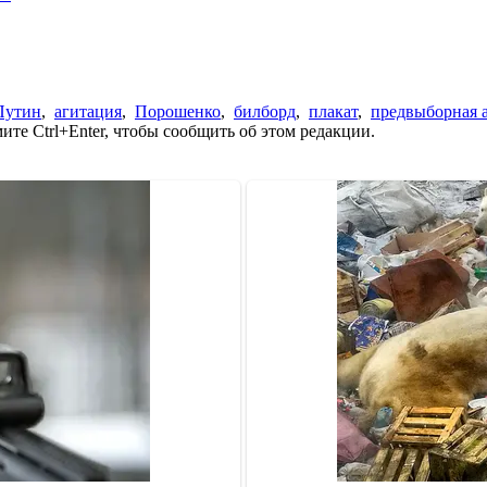
Путин
,
агитация
,
Порошенко
,
билборд
,
плакат
,
предвыборная 
те Ctrl+Enter, чтобы сообщить об этом редакции.