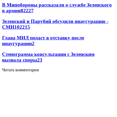
В Минобороны рассказали о службе Зеленского
в армии
822
2
7
Зеленский и Парубий обсудили инаугурацию -
СМИ
102
2
15
Глава МИД подаст в отставку после
инаугурации
2
Стенограмма консультации с Зеленским
вызвала споры
2
3
Читать комментарии