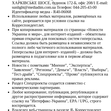
ХАРКІВСЬКЕ ШОСЕ, будинок 172-Б, офіс 208/1 E-mail:
sunlight@mediadim.com.ua
Телефон: 044-205-43-00
Идентификатор медиа - R40-06068
Использование любых материалов, размещённых на
сайте, разрешается при условии ссылки на
Корреспондент.net.
При копировании материалов со страницы «Новости
Украины и мира», для интернет-изданий – обязательна
прямая открытая для поисковых систем гиперссылка.
Ссылка должна быть размещена в независимости от
полного либо частичного использования материалов.
Гиперссылка (для интернет- изданий) – должна быть
размещена в подзаголовке или в первом абзаце
материала.
Новости с пометками "Мнение", "Экспертиза",
"Заявление", "Регионы", "Деньги", "Власть", "Выборы",
"Тест-драйв", "Спецпроекты", "Промо" публикуются на
правах рекламы.
Раздел Спецпроекты создается совместно с
коммерческими партнерами.
Любое копирование, публикация, републикация и
другое распространение информации, которое содержит
ссылку на "Интерфакс-Украина", EPA / UPG, строго
воспрещается.
Владелец веб-страницы в разделе Я- Корреспондент