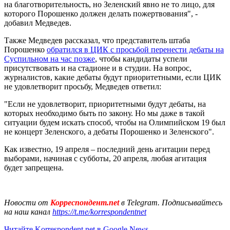
на благотворительность, но Зеленский явно не то лицо, для
которого Порошенко должен делать пожертвования", -
добавил Медведев.
Также Медведев рассказал, что представитель штаба
Порошенко
обратился в ЦИК с просьбой перенести дебаты на
Суспильном на час позже
, чтобы кандидаты успели
присутствовать и на стадионе и в студии. На вопрос,
журналистов, какие дебаты будут приоритетными, если ЦИК
не удовлетворит просьбу, Медведев ответил:
"Если не удовлетворит, приоритетными будут дебаты, на
которых необходимо быть по закону. Но мы даже в такой
ситуации будем искать способ, чтобы на Олимпийском 19 был
не концерт Зеленского, а дебаты Порошенко и Зеленского".
Как известно, 19 апреля – последний день агитации перед
выборами, начиная с субботы, 20 апреля, любая агитация
будет запрещена.
Новости от
Корреспондент.net
в Telegram. Подписывайтесь
на наш канал
https://t.me/korrespondentnet
Читайте Korrespondent.net в Google News