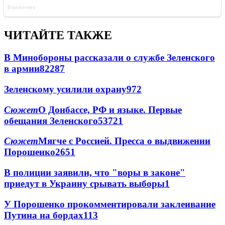
ЧИТАЙТЕ ТАКЖЕ
В Минобороны рассказали о службе Зеленского
в армии
822
8
7
Зеленскому усилили охрану
97
2
Сюжет
О Донбассе, РФ и языке. Первые
обещания Зеленского
537
2
1
Сюжет
Мягче с Россией. Пресса о выдвижении
Порошенко
265
1
В полиции заявили, что "воры в законе"
приедут в Украину срывать выборы
1
У Порошенко прокомментировали заклеивание
Путина на бордах
1
13