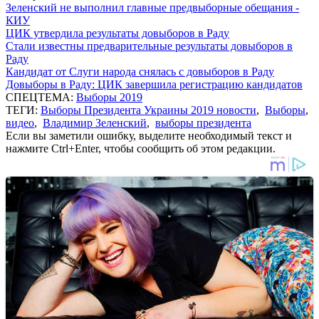
Зеленский не выполнил главные предвыборные обещания -
КИУ
ЦИК утвердила результаты довыборов в Раду
Стали известны предварительные результаты довыборов в
Раду
Кандидат от Слуги народа снялась с довыборов в Раду
Довыборы в Раду: ЦИК завершила регистрацию кандидатов
СПЕЦТЕМА:
Выборы 2019
ТЕГИ:
Выборы Президента Украины 2019 новости
,
Выборы
,
видео
,
Владимир Зеленский
,
выборы президента
Если вы заметили ошибку, выделите необходимый текст и
нажмите Ctrl+Enter, чтобы сообщить об этом редакции.