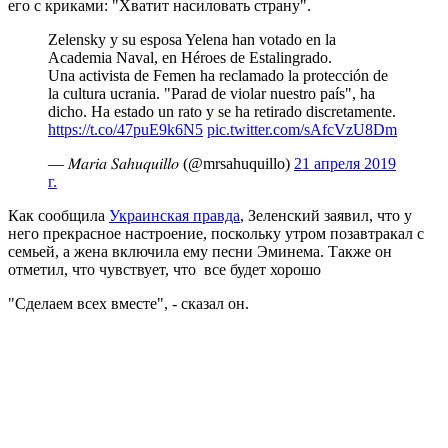
его с криками: "Хватит насиловать страну".
Zelensky y su esposa Yelena han votado en la
Academia Naval, en Héroes de Estalingrado.
Una activista de Femen ha reclamado la protección de
la cultura ucrania. "Parad de violar nuestro país", ha
dicho. Ha estado un rato y se ha retirado discretamente.
https://t.co/47puE9k6N5
pic.twitter.com/sAfcVzU8Dm
— 𝑀𝑎𝑟𝑖𝑎 𝑆𝑎ℎ𝑢𝑞𝑢𝑖𝑙𝑙𝑜 (@mrsahuquillo)
21 апреля 2019
г.
Как сообщила
Украинская правда
, Зеленский заявил, что у
него прекрасное настроение, поскольку утром позавтракал с
семьей, а жена включила ему песни Эминема. Также он
отметил, что чувствует, что все будет хорошо
"Сделаем всех вместе", - сказал он.