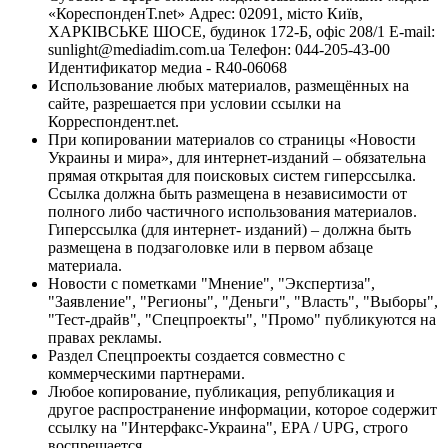
«КореспонденТ.net» Адрес: 02091, місто Київ,
ХАРКІВСЬКЕ ШОСЕ, будинок 172-Б, офіс 208/1 E-mail:
sunlight@mediadim.com.ua
Телефон: 044-205-43-00
Идентификатор медиа - R40-06068
Использование любых материалов, размещённых на
сайте, разрешается при условии ссылки на
Корреспондент.net.
При копировании материалов со страницы «Новости
Украины и мира», для интернет-изданий – обязательна
прямая открытая для поисковых систем гиперссылка.
Ссылка должна быть размещена в независимости от
полного либо частичного использования материалов.
Гиперссылка (для интернет- изданий) – должна быть
размещена в подзаголовке или в первом абзаце
материала.
Новости с пометками "Мнение", "Экспертиза",
"Заявление", "Регионы", "Деньги", "Власть", "Выборы",
"Тест-драйв", "Спецпроекты", "Промо" публикуются на
правах рекламы.
Раздел Спецпроекты создается совместно с
коммерческими партнерами.
Любое копирование, публикация, републикация и
другое распространение информации, которое содержит
ссылку на "Интерфакс-Украина", EPA / UPG, строго
воспрещается.