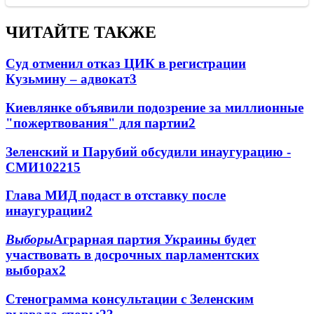
ЧИТАЙТЕ ТАКЖЕ
Суд отменил отказ ЦИК в регистрации
Кузьмину – адвокат
3
Киевлянке объявили подозрение за миллионные
"пожертвования" для партии
2
Зеленский и Парубий обсудили инаугурацию -
СМИ
102
2
15
Глава МИД подаст в отставку после
инаугурации
2
Выборы
Аграрная партия Украины будет
участвовать в досрочных парламентских
выборах
2
Стенограмма консультации с Зеленским