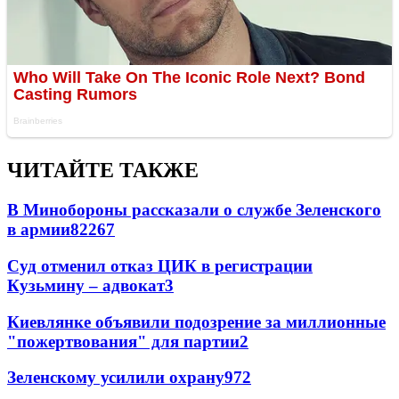
ЧИТАЙТЕ ТАКЖЕ
В Минобороны рассказали о службе Зеленского
в армии
822
6
7
Суд отменил отказ ЦИК в регистрации
Кузьмину – адвокат
3
Киевлянке объявили подозрение за миллионные
"пожертвования" для партии
2
Зеленскому усилили охрану
97
2