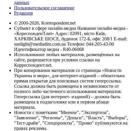
данных
Пользовательское соглашение
Редакция
© 2000-2026, Korrespondent.net
Субъект в сфере онлайн-медиа Название онлайн-медиа -
«КореспонденТ.net» Адрес: 02091, місто Київ,
ХАРКІВСЬКЕ ШОСЕ, будинок 172-Б, офіс 208/1 E-mail:
sunlight@mediadim.com.ua
Телефон: 044-205-43-00
Идентификатор медиа - R40-06068
Использование любых материалов, размещённых на
сайте, разрешается при условии ссылки на
Корреспондент.net.
При копировании материалов со страницы «Новости
Украины и мира», для интернет-изданий – обязательна
прямая открытая для поисковых систем гиперссылка.
Ссылка должна быть размещена в независимости от
полного либо частичного использования материалов.
Гиперссылка (для интернет- изданий) – должна быть
размещена в подзаголовке или в первом абзаце
материала.
Новости с пометками "Мнение", "Экспертиза",
"Заявление", "Регионы", "Деньги", "Власть", "Выборы",
"Тест-драйв", "Спецпроекты", "Промо" публикуются на
правах рекламы.