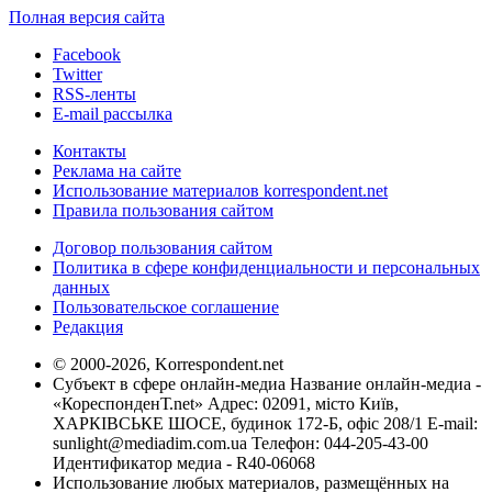
Полная версия сайта
Facebook
Twitter
RSS-ленты
E-mail рассылка
Контакты
Реклама на сайте
Использование материалов korrespondent.net
Правила пользования сайтом
Договор пользования сайтом
Политика в сфере конфиденциальности и персональных
данных
Пользовательское соглашение
Редакция
© 2000-2026, Korrespondent.net
Субъект в сфере онлайн-медиа Название онлайн-медиа -
«КореспонденТ.net» Адрес: 02091, місто Київ,
ХАРКІВСЬКЕ ШОСЕ, будинок 172-Б, офіс 208/1 E-mail:
sunlight@mediadim.com.ua
Телефон: 044-205-43-00
Идентификатор медиа - R40-06068
Использование любых материалов, размещённых на