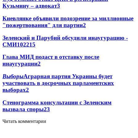
Кузьмину – адвокат
3
Киевлянке объявили подозрение за миллионные
"пожертвования" для партии
2
Зеленский и Парубий обсудили инаугурацию -
СМИ
102
2
15
Глава МИД подаст в отставку после
инаугурации
2
Выборы
Аграрная партия Украины будет
участвовать в досрочных парламентских
выборах
2
Стенограмма консультации с Зеленским
вызвала споры
2
3
Читать комментарии