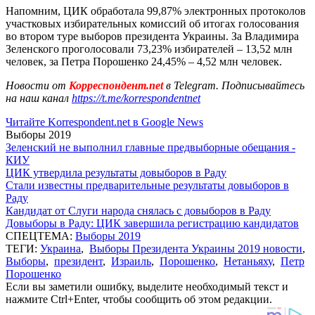
Напомним, ЦИК обработала 99,87% электронных протоколов
участковых избирательных комиссий об итогах голосования
во втором туре выборов президента Украины. За Владимира
Зеленского проголосовали 73,23% избирателей – 13,52 млн
человек, за Петра Порошенко 24,45% – 4,52 млн человек.
Новости от
Корреспондент.net
в Telegram. Подписывайтесь
на наш канал
https://t.me/korrespondentnet
Читайте Korrespondent.net в Google News
Выборы 2019
Зеленский не выполнил главные предвыборные обещания -
КИУ
ЦИК утвердила результаты довыборов в Раду
Стали известны предварительные результаты довыборов в
Раду
Кандидат от Слуги народа снялась с довыборов в Раду
Довыборы в Раду: ЦИК завершила регистрацию кандидатов
СПЕЦТЕМА:
Выборы 2019
ТЕГИ:
Украина
,
Выборы Президента Украины 2019 новости
,
Выборы
,
президент
,
Израиль
,
Порошенко
,
Нетаньяху
,
Петр
Порошенко
Если вы заметили ошибку, выделите необходимый текст и
нажмите Ctrl+Enter, чтобы сообщить об этом редакции.