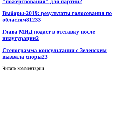
"пожертвования" для партии
2
Выборы-2019: результаты голосования по
областям
81
2
33
Глава МИД подаст в отставку после
инаугурации
2
Стенограмма консультации с Зеленским
вызвала споры
2
3
Читать комментарии