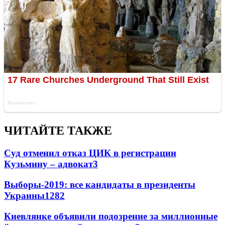
ЧИТАЙТЕ ТАКЖЕ
Суд отменил отказ ЦИК в регистрации
Кузьмину – адвокат
3
Выборы-2019: все кандидаты в президенты
Украины
128
2
Киевлянке объявили подозрение за миллионные