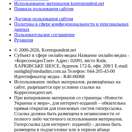
Использование материалов korrespondent.net
Правила пользования сайтом
Договор пользования сайтом
Политика в сфере конфиденциальности и персональных
данных
Пользовательское соглашение
Редакция
© 2000-2026, Korrespondent.net
Субъект в сфере онлайн-медиа Название онлайн-медиа -
«КореспонденТ.net» Адрес: 02091, місто Київ,
ХАРКІВСЬКЕ ШОСЕ, будинок 172-Б, офіс 208/1 E-mail:
sunlight@mediadim.com.ua
Телефон: 044-205-43-00
Идентификатор медиа - R40-06068
Использование любых материалов, размещённых на
сайте, разрешается при условии ссылки на
Корреспондент.net.
При копировании материалов со страницы «Новости
Украины и мира», для интернет-изданий – обязательна
прямая открытая для поисковых систем гиперссылка.
Ссылка должна быть размещена в независимости от
полного либо частичного использования материалов.
Гиперссылка (для интернет- изданий) – должна быть
размещена в подзаголовке или в первом абзаце