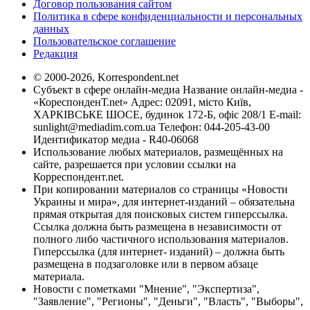
Договор пользования сайтом
Политика в сфере конфиденциальности и персональных
данных
Пользовательское соглашение
Редакция
© 2000-2026, Korrespondent.net
Субъект в сфере онлайн-медиа Название онлайн-медиа -
«КореспонденТ.net» Адрес: 02091, місто Київ,
ХАРКІВСЬКЕ ШОСЕ, будинок 172-Б, офіс 208/1 E-mail:
sunlight@mediadim.com.ua
Телефон: 044-205-43-00
Идентификатор медиа - R40-06068
Использование любых материалов, размещённых на
сайте, разрешается при условии ссылки на
Корреспондент.net.
При копировании материалов со страницы «Новости
Украины и мира», для интернет-изданий – обязательна
прямая открытая для поисковых систем гиперссылка.
Ссылка должна быть размещена в независимости от
полного либо частичного использования материалов.
Гиперссылка (для интернет- изданий) – должна быть
размещена в подзаголовке или в первом абзаце
материала.
Новости с пометками "Мнение", "Экспертиза",
"Заявление", "Регионы", "Деньги", "Власть", "Выборы",