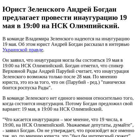
Юрист Зеленского Андрей Богдан
предлагает провести инаугурацию 19
мая в 19:00 на НСК Олимпийский.
В команде Владимира Зеленского надеются на инаугурацию
19 мая. Об этом юрист Андрей Богдан рассказал в интервью
Украинской правде
.
Он заявил, что инаугурация могла бы состояться 19 мая в
19:00 на НСК Олимпийский. Богдан отметил, что спикер
Верховной Рады Андрей Парубий считает, что инаугурация
Зеленского возможна только после 28 мая. По мнению
юриста, это из-за того, что он (Парубий - ред.) "панически
боится роспуска Рады".
В команде Зеленского нет единого мнения относительно того,
когда состоится инаугурация. Потому Богдан предложил свой
вариант: 19 мая, в 19:00 на НСК Олимпийский.
"Что касается инаугурации – мое мнение, что 19 числа, в
19:00, на НСК Олимпийский. Уважаемые депутаты, думайте",
- заявил Богдан. Он не утверждает, что произойдет все именно
так, но, по мнению юриста, это "был бы интересный сюжет".