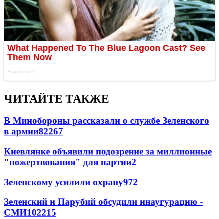
ЧИТАЙТЕ ТАКЖЕ
В Минобороны рассказали о службе Зеленского
в армии
822
6
7
Киевлянке объявили подозрение за миллионные
"пожертвования" для партии
2
Зеленскому усилили охрану
97
2
Зеленский и Парубий обсудили инаугурацию -
СМИ
102
2
15