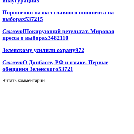
инаугурации
3
Порошенко назвал главного оппонента на
выборах
537
2
15
Сюжет
Шокирующий результат. Мировая
пресса о выборах
348
2
110
Зеленскому усилили охрану
97
2
Сюжет
О Донбассе, РФ и языке. Первые
обещания Зеленского
537
2
1
Читать комментарии