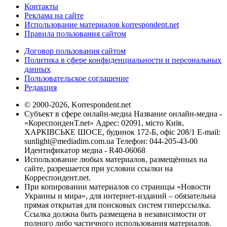
Контакты
Реклама на сайте
Использование материалов korrespondent.net
Правила пользования сайтом
Договор пользования сайтом
Политика в сфере конфиденциальности и персональных
данных
Пользовательское соглашение
Редакция
© 2000-2026, Korrespondent.net
Субъект в сфере онлайн-медиа Название онлайн-медиа -
«КореспонденТ.net» Адрес: 02091, місто Київ,
ХАРКІВСЬКЕ ШОСЕ, будинок 172-Б, офіс 208/1 E-mail:
sunlight@mediadim.com.ua
Телефон: 044-205-43-00
Идентификатор медиа - R40-06068
Использование любых материалов, размещённых на
сайте, разрешается при условии ссылки на
Корреспондент.net.
При копировании материалов со страницы «Новости
Украины и мира», для интернет-изданий – обязательна
прямая открытая для поисковых систем гиперссылка.
Ссылка должна быть размещена в независимости от
полного либо частичного использования материалов.