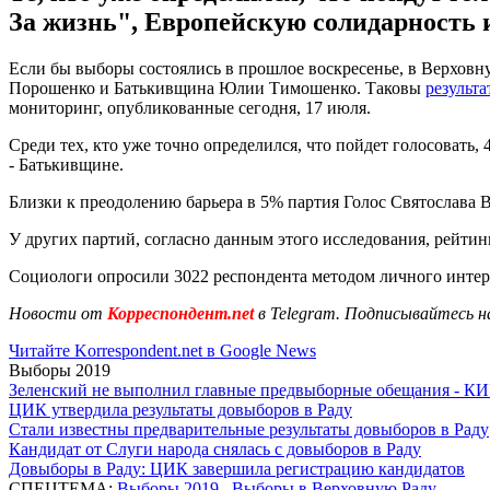
За жизнь", Европейскую солидарность 
Если бы выборы состоялись в прошлое воскресенье, в Верхов
Порошенко и Батькивщина Юлии Тимошенко. Таковы
результ
мониторинг, опубликованные сегодня, 17 июля.
Среди тех, кто уже точно определился, что пойдет голосовать,
- Батькивщине.
Близки к преодолению барьера в 5% партия Голос Святослава В
У других партий, согласно данным этого исследования, рейтинг
Социологи опросили 3022 респондента методом личного интерв
Новости от
Корреспондент.net
в Telegram. Подписывайтесь н
Читайте Korrespondent.net в Google News
Выборы 2019
Зеленский не выполнил главные предвыборные обещания - К
ЦИК утвердила результаты довыборов в Раду
Стали известны предварительные результаты довыборов в Раду
Кандидат от Слуги народа снялась с довыборов в Раду
Довыборы в Раду: ЦИК завершила регистрацию кандидатов
СПЕЦТЕМА:
Выборы 2019
,
Выборы в Верховную Раду