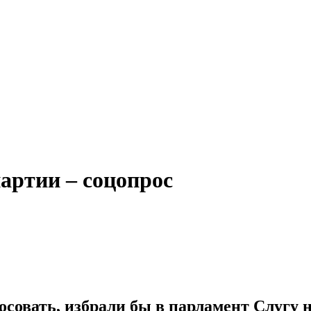
артии – соцопрос
олосовать, избрали бы в парламент Слуг