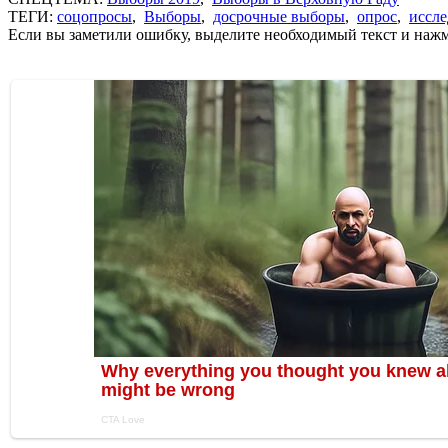
ТЕГИ:
соцопросы
,
Выборы
,
досрочные выборы
,
опрос
,
иссл
Если вы заметили ошибку, выделите необходимый текст и нажми