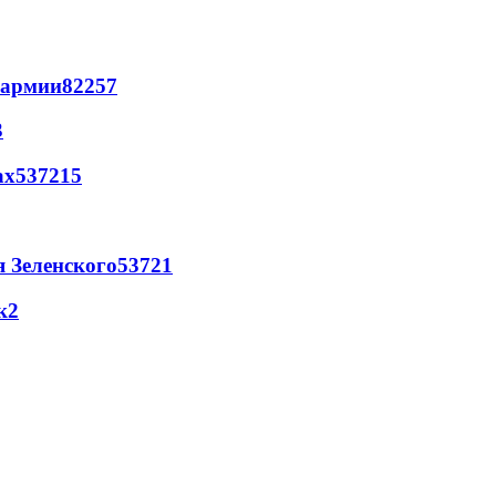
 армии
822
5
7
3
ах
537
2
15
я Зеленского
537
2
1
к
2