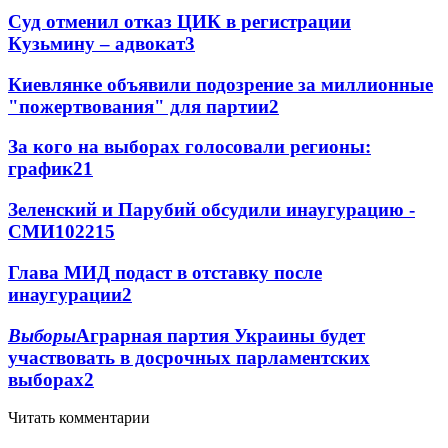
Суд отменил отказ ЦИК в регистрации
Кузьмину – адвокат
3
Киевлянке объявили подозрение за миллионные
"пожертвования" для партии
2
За кого на выборах голосовали регионы:
график
2
1
Зеленский и Парубий обсудили инаугурацию -
СМИ
102
2
15
Глава МИД подаст в отставку после
инаугурации
2
Выборы
Аграрная партия Украины будет
участвовать в досрочных парламентских
выборах
2
Читать комментарии