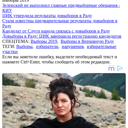
Выборы 2019
Зеленский не выполнил главные предвыборные обещания -
КИУ
ЦИК утвердила результаты довыборов в Раду
Стали известны предварительные результаты довыборов в
Раду
Кандидат от Слуги народа снялась с довыборов в Раду
Довыборы в Раду: ЦИК завершила регистрацию кандидатов
СПЕЦТЕМА:
Выборы 2019
,
Выборы в Верховную Раду
ТЕГИ:
Выборы
,
избиратели
,
нарушения
,
избирательные
участки
Если вы заметили ошибку, выделите необходимый текст и
нажмите Ctrl+Enter, чтобы сообщить об этом редакции.