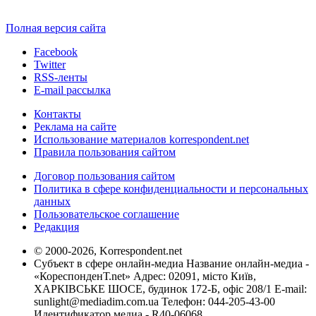
Полная версия сайта
Facebook
Twitter
RSS-ленты
E-mail рассылка
Контакты
Реклама на сайте
Использование материалов korrespondent.net
Правила пользования сайтом
Договор пользования сайтом
Политика в сфере конфиденциальности и персональных
данных
Пользовательское соглашение
Редакция
© 2000-2026, Korrespondent.net
Субъект в сфере онлайн-медиа Название онлайн-медиа -
«КореспонденТ.net» Адрес: 02091, місто Київ,
ХАРКІВСЬКЕ ШОСЕ, будинок 172-Б, офіс 208/1 E-mail:
sunlight@mediadim.com.ua
Телефон: 044-205-43-00
Идентификатор медиа - R40-06068