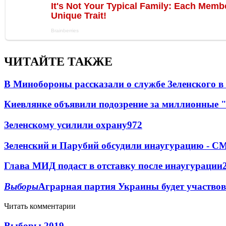
ЧИТАЙТЕ ТАКЖЕ
В Минобороны рассказали о службе Зеленского в
Киевлянке объявили подозрение за миллионные 
Зеленскому усилили охрану
97
2
Зеленский и Парубий обсудили инаугурацию - С
Глава МИД подаст в отставку после инаугурации
Выборы
Аграрная партия Украины будет участво
Читать комментарии
Выборы 2019