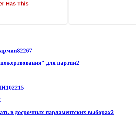
 армии
822
6
7
"пожертвования" для партии
2
МИ
102
2
15
2
вать в досрочных парламентских выборах
2