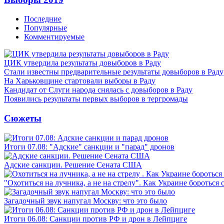
Последние
Популярные
Комментируемые
ЦИК утвердила результаты довыборов в Раду
Стали известны предварительные результаты довыборов в Раду
На Харьковщине стартовали выборы в Раду
Кандидат от Слуги народа снялась с довыборов в Раду
Появились результаты первых выборов в тергромады
Сюжеты
Итоги 07.08: "Адские" санкции и "парад" дронов
Адские санкции. Решение Сената США
"Охотиться на лучника, а не на стрелу". Как Украине бороться 
Загадочный звук напугал Москву: что это было
Итоги 06.08: Санкции против РФ и дрон в Лейпциге