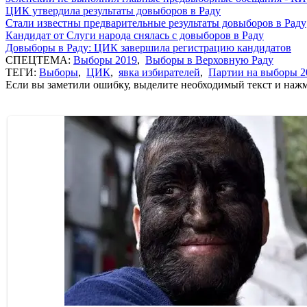
ЦИК утвердила результаты довыборов в Раду
Стали известны предварительные результаты довыборов в Раду
Кандидат от Слуги народа снялась с довыборов в Раду
Довыборы в Раду: ЦИК завершила регистрацию кандидатов
СПЕЦТЕМА:
Выборы 2019
,
Выборы в Верховную Раду
ТЕГИ:
Выборы
,
ЦИК
,
явка избирателей
,
Партии на выборы 2
Если вы заметили ошибку, выделите необходимый текст и нажми