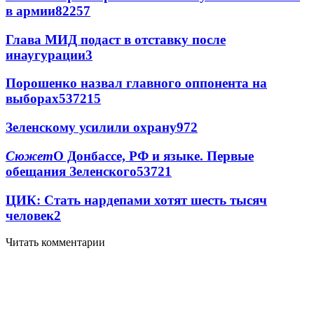
в армии
822
5
7
Глава МИД подаст в отставку после
инаугурации
3
Порошенко назвал главного оппонента на
выборах
537
2
15
Зеленскому усилили охрану
97
2
Сюжет
О Донбассе, РФ и языке. Первые
обещания Зеленского
537
2
1
ЦИК: Стать нардепами хотят шесть тысяч
человек
2
Читать комментарии