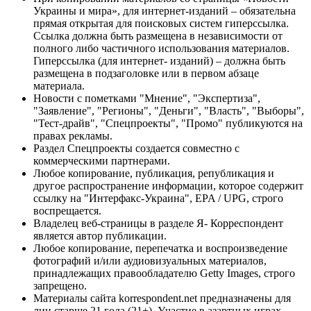
Украины и мира», для интернет-изданий – обязательна
прямая открытая для поисковых систем гиперссылка.
Ссылка должна быть размещена в независимости от
полного либо частичного использования материалов.
Гиперссылка (для интернет- изданий) – должна быть
размещена в подзаголовке или в первом абзаце
материала.
Новости с пометками "Мнение", "Экспертиза",
"Заявление", "Регионы", "Деньги", "Власть", "Выборы",
"Тест-драйв", "Спецпроекты", "Промо" публикуются на
правах рекламы.
Раздел Спецпроекты создается совместно с
коммерческими партнерами.
Любое копирование, публикация, републикация и
другое распространение информации, которое содержит
ссылку на "Интерфакс-Украина", EPA / UPG, строго
воспрещается.
Владелец веб-страницы в разделе Я- Корреспондент
является автор публикации.
Любое копирование, перепечатка и воспроизведение
фотографий и/или аудиовизуальных материалов,
принадлежащих правообладателю Getty Images, строго
запрещено.
Материалы сайта korrespondent.net предназначены для
лиц старше 21 года (21+). Участие в азартных играх