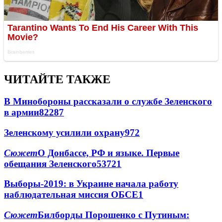
ЧИТАЙТЕ ТАКЖЕ
В Минобороны рассказали о службе Зеленского
в армии
822
8
7
Зеленскому усилили охрану
97
2
Сюжет
О Донбассе, РФ и языке. Первые
обещания Зеленского
537
2
1
Выборы-2019: в Украине начала работу
наблюдательная миссия ОБСЕ
1
Сюжет
Билборды Порошенко с Путиным: