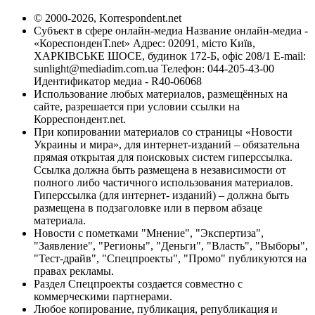
© 2000-2026, Korrespondent.net
Субъект в сфере онлайн-медиа Название онлайн-медиа -
«КореспонденТ.net» Адрес: 02091, місто Київ,
ХАРКІВСЬКЕ ШОСЕ, будинок 172-Б, офіс 208/1 E-mail:
sunlight@mediadim.com.ua
Телефон: 044-205-43-00
Идентификатор медиа - R40-06068
Использование любых материалов, размещённых на
сайте, разрешается при условии ссылки на
Корреспондент.net.
При копировании материалов со страницы «Новости
Украины и мира», для интернет-изданий – обязательна
прямая открытая для поисковых систем гиперссылка.
Ссылка должна быть размещена в независимости от
полного либо частичного использования материалов.
Гиперссылка (для интернет- изданий) – должна быть
размещена в подзаголовке или в первом абзаце
материала.
Новости с пометками "Мнение", "Экспертиза",
"Заявление", "Регионы", "Деньги", "Власть", "Выборы",
"Тест-драйв", "Спецпроекты", "Промо" публикуются на
правах рекламы.
Раздел Спецпроекты создается совместно с
коммерческими партнерами.
Любое копирование, публикация, републикация и