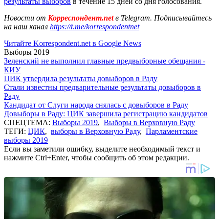
результаты выборов
в течение 15 дней со дня голосования.
Новости от
Корреспондент.net
в Telegram. Подписывайтесь
на наш канал
https://t.me/korrespondentnet
Читайте Korrespondent.net в Google News
Выборы 2019
Зеленский не выполнил главные предвыборные обещания -
КИУ
ЦИК утвердила результаты довыборов в Раду
Стали известны предварительные результаты довыборов в
Раду
Кандидат от Слуги народа снялась с довыборов в Раду
Довыборы в Раду: ЦИК завершила регистрацию кандидатов
СПЕЦТЕМА:
Выборы 2019
,
Выборы в Верховную Раду
ТЕГИ:
ЦИК
,
выборы в Верховную Раду
,
Парламентские
выборы 2019
Если вы заметили ошибку, выделите необходимый текст и
нажмите Ctrl+Enter, чтобы сообщить об этом редакции.