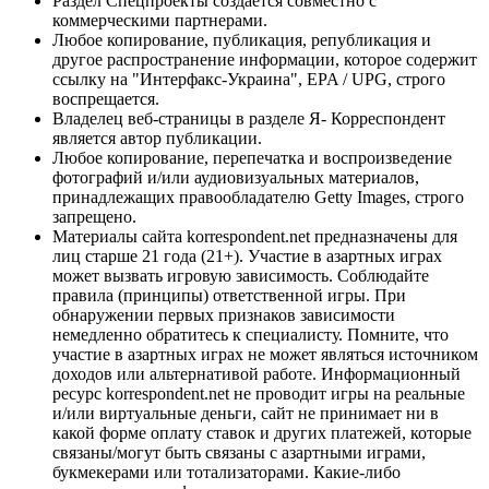
Раздел Спецпроекты создается совместно с
коммерческими партнерами.
Любое копирование, публикация, републикация и
другое распространение информации, которое содержит
ссылку на "Интерфакс-Украина", EPA / UPG, строго
воспрещается.
Владелец веб-страницы в разделе Я- Корреспондент
является автор публикации.
Любое копирование, перепечатка и воспроизведение
фотографий и/или аудиовизуальных материалов,
принадлежащих правообладателю Getty Images, строго
запрещено.
Материалы сайта korrespondent.net предназначены для
лиц старше 21 года (21+). Участие в азартных играх
может вызвать игровую зависимость. Соблюдайте
правила (принципы) ответственной игры. При
обнаружении первых признаков зависимости
немедленно обратитесь к специалисту. Помните, что
участие в азартных играх не может являться источником
доходов или альтернативой работе. Информационный
ресурс korrespondent.net не проводит игры на реальные
и/или виртуальные деньги, сайт не принимает ни в
какой форме оплату ставок и других платежей, которые
связаны/могут быть связаны с азартными играми,
букмекерами или тотализаторами. Какие-либо