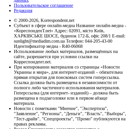
данных
Пользовательское соглашение
Редакция
© 2000-2026, Korrespondent.net
Субъект в сфере онлайн-медиа Название онлайн-медиа -
«КореспонденТ.net» Адрес: 02091, місто Київ,
ХАРКІВСЬКЕ ШОСЕ, будинок 172-Б, офіс 208/1 E-mail:
sunlight@mediadim.com.ua
Телефон: 044-205-43-00
Идентификатор медиа - R40-06068
Использование любых материалов, размещённых на
сайте, разрешается при условии ссылки на
Корреспондент.net.
При копировании материалов со страницы «Новости
Украины и мира», для интернет-изданий – обязательна
прямая открытая для поисковых систем гиперссылка.
Ссылка должна быть размещена в независимости от
полного либо частичного использования материалов.
Гиперссылка (для интернет- изданий) – должна быть
размещена в подзаголовке или в первом абзаце
материала.
Новости с пометками "Мнение", "Экспертиза",
"Заявление", "Регионы", "Деньги", "Власть", "Выборы",
"Тест-драйв", "Спецпроекты", "Промо" публикуются на
правах рекламы.