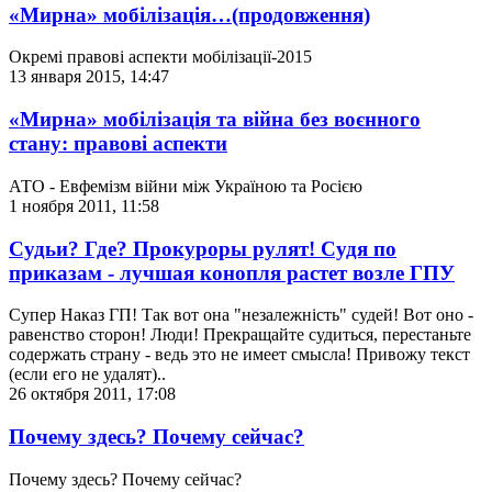
«Мирна» мобілізація…(продовження)
Окремі правові аспекти мобілізації-2015
13 января 2015, 14:47
«Мирна» мобілізація та війна без воєнного
стану: правові аспекти
АТО - Евфемізм війни між Україною та Росією
1 ноября 2011, 11:58
Судьи? Где? Прокуроры рулят! Судя по
приказам - лучшая конопля растет возле ГПУ
Супер Наказ ГП! Так вот она "незалежність" судей! Вот оно -
равенство сторон! Люди! Прекращайте судиться, перестаньте
содержать страну - ведь это не имеет смысла! Привожу текст
(если его не удалят)..
26 октября 2011, 17:08
Почему здесь? Почему сейчас?
Почему здесь? Почему сейчас?