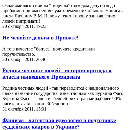
Ознайомилась з новим "творчим" підходом депутатів до
проблеми привласнення чужих земельних ділянок. Написала
листа Литвину В.М. Навожу текст і прошу зацікавлених
людей підтримати!
20 октября 2011, 19:23
Не меняйте деньги в Привате!
А то в качестве "бонуса" получите кредит или
поручительство.
20 октября 2011, 20:46
Родина честных людей - история прихода к
власти нынешнего Президента
Родина честных людей - так переводится с национального
языка название государства, известно нам как Буркина Фасо.
Буркина Фасо — одна из беднейших стран мира,более 90%
населения - за границей бедности
31 октября 2011, 15:01
Фашизм - латентная идеология в подготовке
суддейских кадров в Украине?