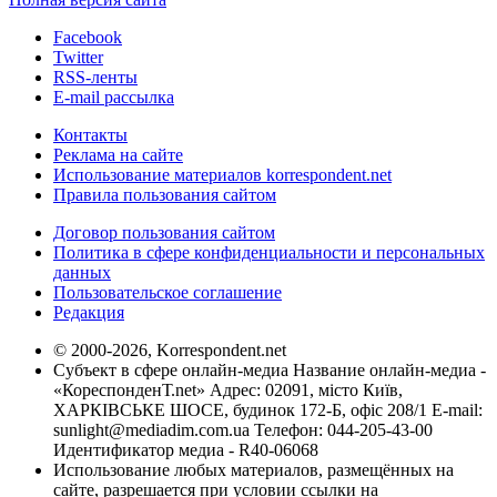
Facebook
Twitter
RSS-ленты
E-mail рассылка
Контакты
Реклама на сайте
Использование материалов korrespondent.net
Правила пользования сайтом
Договор пользования сайтом
Политика в сфере конфиденциальности и персональных
данных
Пользовательское соглашение
Редакция
© 2000-2026, Korrespondent.net
Субъект в сфере онлайн-медиа Название онлайн-медиа -
«КореспонденТ.net» Адрес: 02091, місто Київ,
ХАРКІВСЬКЕ ШОСЕ, будинок 172-Б, офіс 208/1 E-mail:
sunlight@mediadim.com.ua
Телефон: 044-205-43-00
Идентификатор медиа - R40-06068
Использование любых материалов, размещённых на
сайте, разрешается при условии ссылки на