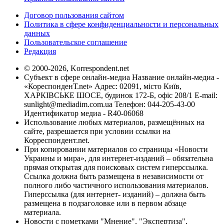
Договор пользования сайтом
Политика в сфере конфиденциальности и персональных
данных
Пользовательское соглашение
Редакция
© 2000-2026, Korrespondent.net
Субъект в сфере онлайн-медиа Название онлайн-медиа -
«КореспонденТ.net» Адрес: 02091, місто Київ,
ХАРКІВСЬКЕ ШОСЕ, будинок 172-Б, офіс 208/1 E-mail:
sunlight@mediadim.com.ua
Телефон: 044-205-43-00
Идентификатор медиа - R40-06068
Использование любых материалов, размещённых на
сайте, разрешается при условии ссылки на
Корреспондент.net.
При копировании материалов со страницы «Новости
Украины и мира», для интернет-изданий – обязательна
прямая открытая для поисковых систем гиперссылка.
Ссылка должна быть размещена в независимости от
полного либо частичного использования материалов.
Гиперссылка (для интернет- изданий) – должна быть
размещена в подзаголовке или в первом абзаце
материала.
Новости с пометками "Мнение", "Экспертиза",