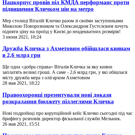
Нацкорпус провів під КМДА перформанс проти
підвищення Кличком цін на метро
Мер столиці Віталій Кличко разом зі своїми заступниками
Миколою Поворозником та Олександром Густєлєвим хочуть
підняти ціну на проїзд у Києві до неадекватних розмірів!
3 июня 2021, 10:24
Дружба Кличка з Ахметовим обійшлася киянам
в 2,6 млрд грн
Ще одна «добра справа» Віталія Кличка за яку кияни
заплатять великі гроші. А саме - 2,6 млрд грн, у які обішлася
місту дружба мера з олігархом Ахметовим
28 мая 2021, 18:22
Правоохоронці презентували нові докази
розкрадання бюджету підлеглими Кличка
Нові подробиці про корупційний кейс Кличко сьогодні під час
брифінгу розповів директор фіскальної служби Мельник.
26 мая 2021, 15:51