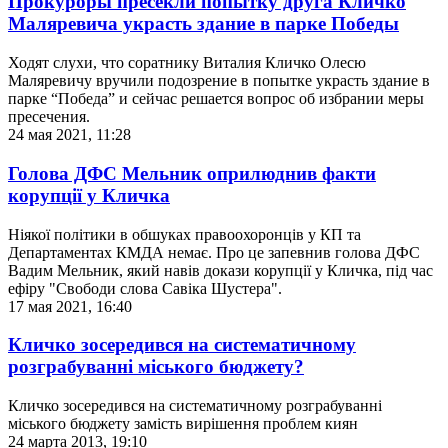
Прокуроры пресекли попытку друга Кличко
Маляревича украсть здание в парке Победы
Ходят слухи, что соратнику Виталия Кличко Олесю
Маляревичу вручили подозрение в попытке украсть здание в
парке “Победа” и сейчас решается вопрос об избрании меры
пресечения.
24 мая 2021, 11:28
Голова ДФС Мельник оприлюднив факти
корупції у Кличка
Ніякої політики в обшуках правоохоронців у КП та
Департаментах КМДА немає. Про це запевнив голова ДФС
Вадим Мельник, який навів докази корупції у Кличка, під час
ефіру "Свободи слова Савіка Шустера".
17 мая 2021, 16:40
Кличко зосередився на систематичному
розграбуванні міського бюджету?
Кличко зосередився на систематичному розграбуванні
міського бюджету замість вирішення проблем киян
24 марта 2013, 19:10