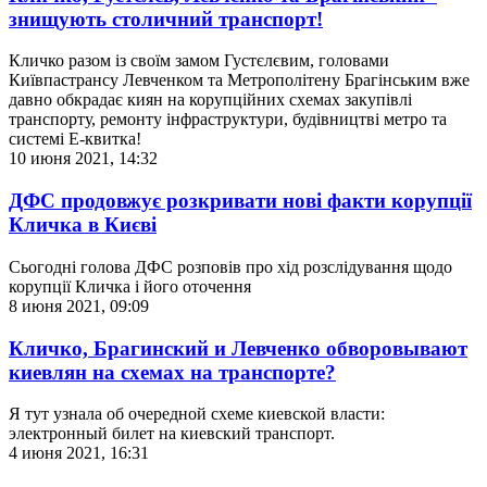
знищують столичний транспорт!
Кличко разом із своїм замом Густєлєвим, головами
Київпастрансу Левченком та Метрополітену Брагінським вже
давно обкрадає киян на корупційних схемах закупівлі
транспорту, ремонту інфраструктури, будівництві метро та
системі Е-квитка!
10 июня 2021, 14:32
ДФС продовжує розкривати нові факти корупції
Кличка в Києві
Сьогодні голова ДФС розповів про хід розслідування щодо
корупції Кличка і його оточення
8 июня 2021, 09:09
Кличко, Брагинский и Левченко обворовывают
киевлян на схемах на транспорте?
Я тут узнала об очередной схеме киевской власти:
электронный билет на киевский транспорт.
4 июня 2021, 16:31