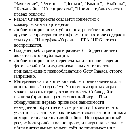
"Заявление", "Регионы", "Деньги", "Власть", "Выборы",
"Тест-драйв", "Спецпроекты", "Промо" публикуются на
правах рекламы.
Раздел Спецпроекты создается совместно с
коммерческими партнерами.
Любое копирование, публикация, републикация и
другое распространение информации, которое содержит
ссылку на "Интерфакс-Украина", EPA / UPG, строго
воспрещается.
Владелец веб-страницы в разделе Я- Корреспондент
является автор публикации.
Любое копирование, перепечатка и воспроизведение
фотографий и/или аудиовизуальных материалов,
принадлежащих правообладателю Getty Images, строго
запрещено.
Материалы сайта korrespondent.net предназначены для
лиц старше 21 года (21+). Участие в азартных играх
может вызвать игровую зависимость. Соблюдайте
правила (принципы) ответственной игры. При
обнаружении первых признаков зависимости
немедленно обратитесь к специалисту. Помните, что
участие в азартных играх не может являться источником
доходов или альтернативой работе. Информационный
ресурс korrespondent.net не проводит игры на реальные
и/или виртуальные деньги, сайт не принимает ни в