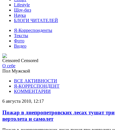
Lifestyle
Шоу-биз
Наука
БЛОГИ ЧИТАТЕЛЕЙ
Я-Корреспонденты
Тексты
Фото
Видео
Censored Censored
О себе
Пол
Мужской
ВСЕ АКТИВНОСТИ
Я-КОРРЕСПОНДЕНТ
КОММЕНТАРИИ
6 августа 2010, 12:17
Пожар в днепропетровских лесах тушат три
вертолета и самолет
Пожар в днепропетровских лесах тушат три вертолета и