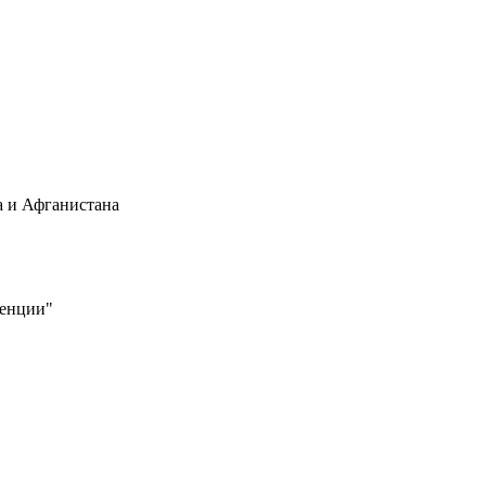
а и Афганистана
генции"