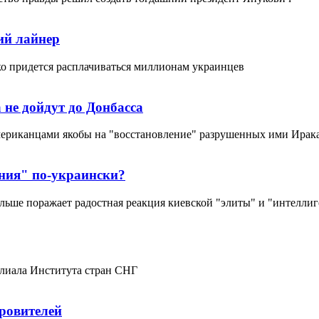
ий лайнер
ко придется расплачиваться миллионам украинцев
 не дойдут до Донбасса
мериканцами якобы на "восстановление" разрушенных ими Ирак
ния" по-украински?
ольше поражает радостная реакция киевской "элиты" и "интелли
илиала Института стран СНГ
ровителей