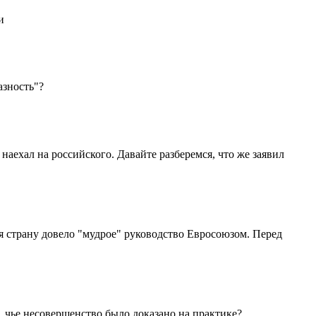
и
азность"?
аехал на российского. Давайте разберемся, что же заявил
я страну довело "мудрое" руководство Евросоюзом. Перед
 чье несовершенство было доказано на практике?