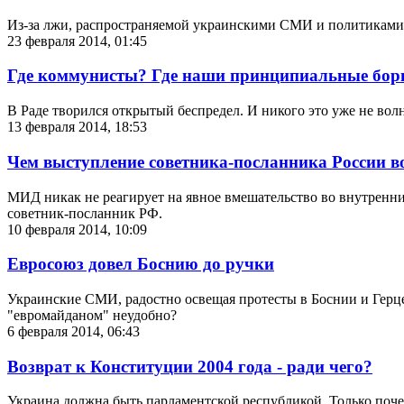
Из-за лжи, распространяемой украинскими СМИ и политиками,
23 февраля 2014, 01:45
Где коммунисты? Где наши принципиальные бор
В Раде творился открытый беспредел. И никого это уже не во
13 февраля 2014, 18:53
Чем выступление советника-посланника России 
МИД никак не реагирует на явное вмешательство во внутренние
советник-посланник РФ.
10 февраля 2014, 10:09
Евросоюз довел Боснию до ручки
Украинские СМИ, радостно освещая протесты в Боснии и Герце
"евромайданом" неудобно?
6 февраля 2014, 06:43
Возврат к Конституции 2004 года - ради чего?
Украина должна быть парламентской республикой. Только поче