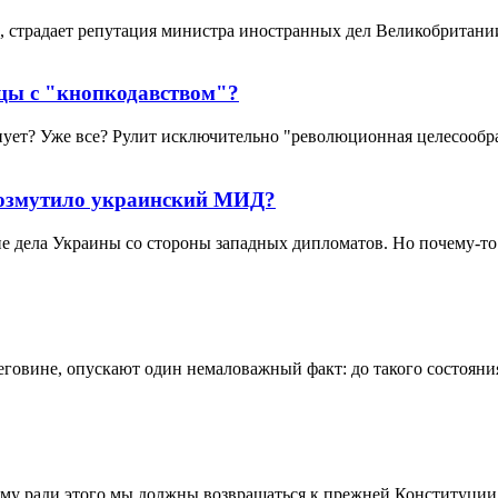
 страдает репутация министра иностранных дел Великобритани
цы с "кнопкодавством"?
лнует? Уже все? Рулит исключительно "революционная целесообр
возмутило украинский МИД?
 дела Украины со стороны западных дипломатов. Но почему-то н
говине, опускают один немаловажный факт: до такого состояни
му ради этого мы должны возвращаться к прежней Конституции,