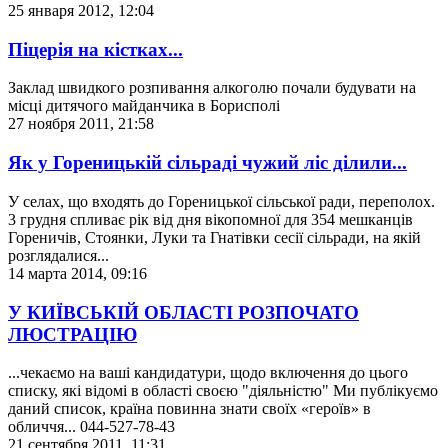
25 января 2012, 12:04
Піцерія на кістках...
Заклад швидкого розпивання алкоголю почали будувати на
місці дитячого майданчика в Борисполі
27 ноября 2011, 21:58
Як у Гореницькій сільраді чужий ліс ділили...
У селах, що входять до Гореницької сільської ради, переполох.
3 грудня спливає рік від дня вікопомної для 354 мешканців
Гореничів, Стоянки, Луки та Гнатівки сесії сільради, на якій
розглядалися...
14 марта 2014, 09:16
У КИЇВСЬКІЙ ОБЛАСТІ РОЗПОЧАТО
ЛЮСТРАЦІЮ
...чекаємо на ваші кандидатури, щодо включення до цього
списку, які відомі в області своєю "діяльністю" Ми публікуємо
даний список, країна повинна знати своїх «героїв» в
обличчя... 044-527-78-43
21 сентября 2011, 11:31