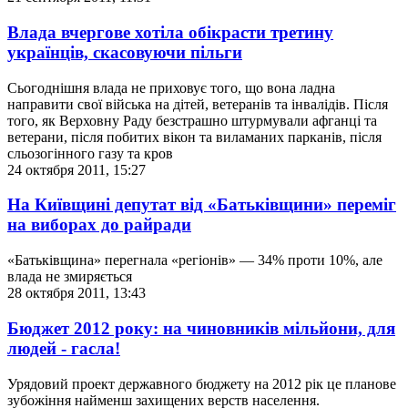
Влада вчергове хотіла обікрасти третину
українців, скасовуючи пільги
Сьогоднішня влада не приховує того, що вона ладна
направити свої війська на дітей, ветеранів та інвалідів. Після
того, як Верховну Раду безстрашно штурмували афганці та
ветерани, після побитих вікон та виламаних парканів, після
сльозогінного газу та кров
24 октября 2011, 15:27
На Київщині депутат від «Батьківщини» переміг
на виборах до райради
«Батьківщина» перегнала «регіонів» — 34% проти 10%, але
влада не змиряється
28 октября 2011, 13:43
Бюджет 2012 року: на чиновників мільйони, для
людей - гасла!
Урядовий проект державного бюджету на 2012 рік це планове
зубожіння найменш захищених верств населення.