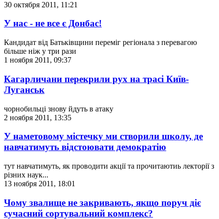
30 октября 2011, 11:21
У нас - не все є Донбас!
Кандидат від Батьківщини переміг регіонала з перевагою
більше ніж у три рази
1 ноября 2011, 09:37
Кагарличани перекрили рух на трасі Київ-
Луганськ
чорнобильці знову йдуть в атаку
2 ноября 2011, 13:35
У наметовому містечку ми створили школу, де
навчатимуть відстоювати демократію
тут навчатимуть, як проводити акції та прочитаютиь лекторії з
різних наук...
13 ноября 2011, 18:01
Чому звалище не закривають, якщо поруч діє
сучасний сортувальний комплекс?