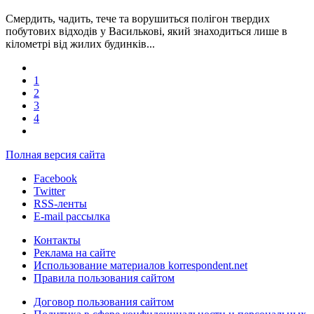
Смердить, чадить, тече та ворушиться полігон твердих
побутових відходів у Василькові, який знаходиться лише в
кілометрі від жилих будинків...
1
2
3
4
Полная версия сайта
Facebook
Twitter
RSS-ленты
E-mail рассылка
Контакты
Реклама на сайте
Использование материалов korrespondent.net
Правила пользования сайтом
Договор пользования сайтом