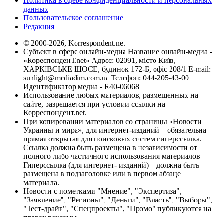
Политика в сфере конфиденциальности и персональных
данных
Пользовательское соглашение
Редакция
© 2000-2026, Korrespondent.net
Субъект в сфере онлайн-медиа Название онлайн-медиа -
«КореспонденТ.net» Адрес: 02091, місто Київ,
ХАРКІВСЬКЕ ШОСЕ, будинок 172-Б, офіс 208/1 E-mail:
sunlight@mediadim.com.ua
Телефон: 044-205-43-00
Идентификатор медиа - R40-06068
Использование любых материалов, размещённых на
сайте, разрешается при условии ссылки на
Корреспондент.net.
При копировании материалов со страницы «Новости
Украины и мира», для интернет-изданий – обязательна
прямая открытая для поисковых систем гиперссылка.
Ссылка должна быть размещена в независимости от
полного либо частичного использования материалов.
Гиперссылка (для интернет- изданий) – должна быть
размещена в подзаголовке или в первом абзаце
материала.
Новости с пометками "Мнение", "Экспертиза",
"Заявление", "Регионы", "Деньги", "Власть", "Выборы",
"Тест-драйв", "Спецпроекты", "Промо" публикуются на