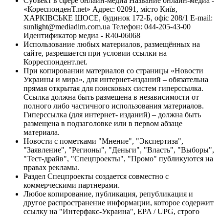
Субъект в сфере онлайн-медиа Название онлайн-медиа -
«КореспонденТ.net» Адрес: 02091, місто Київ,
ХАРКІВСЬКЕ ШОСЕ, будинок 172-Б, офіс 208/1 E-mail:
sunlight@mediadim.com.ua
Телефон: 044-205-43-00
Идентификатор медиа - R40-06068
Использование любых материалов, размещённых на
сайте, разрешается при условии ссылки на
Корреспондент.net.
При копировании материалов со страницы «Новости
Украины и мира», для интернет-изданий – обязательна
прямая открытая для поисковых систем гиперссылка.
Ссылка должна быть размещена в независимости от
полного либо частичного использования материалов.
Гиперссылка (для интернет- изданий) – должна быть
размещена в подзаголовке или в первом абзаце
материала.
Новости с пометками "Мнение", "Экспертиза",
"Заявление", "Регионы", "Деньги", "Власть", "Выборы",
"Тест-драйв", "Спецпроекты", "Промо" публикуются на
правах рекламы.
Раздел Спецпроекты создается совместно с
коммерческими партнерами.
Любое копирование, публикация, републикация и
другое распространение информации, которое содержит
ссылку на "Интерфакс-Украина", EPA / UPG, строго