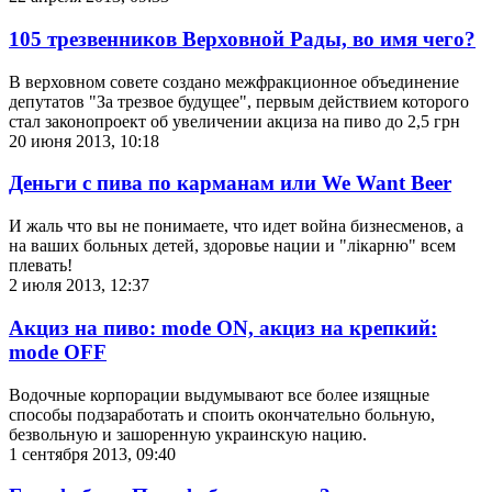
105 трезвенников Верховной Рады, во имя чего?
В верховном совете создано межфракционное объединение
депутатов "За трезвое будущее", первым действием которого
стал законопроект об увеличении акциза на пиво до 2,5 грн
20 июня 2013, 10:18
Деньги с пива по карманам или We Want Beer
И жаль что вы не понимаете, что идет война бизнесменов, а
на ваших больных детей, здоровье нации и "лікарню" всем
плевать!
2 июля 2013, 12:37
Акциз на пиво: mode ON, акциз на крепкий:
mode OFF
Водочные корпорации выдумывают все более изящные
способы подзаработать и споить окончательно больную,
безвольную и зашоренную украинскую нацию.
1 сентября 2013, 09:40