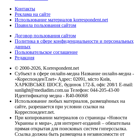
Контакты
Реклама на сайте
Использование материалов korrespondent.net
Правила пользования сайтом
Договор пользования сайтом
Политика в сфере конфиденциальности и персональных
данных
Пользовательское соглашение
Редакция
© 2000-2026, Korrespondent.net
Субъект в сфере онлайн-медиа Название онлайн-медиа -
«КореспонденТ.net» Адрес: 02091, місто Київ,
ХАРКІВСЬКЕ ШОСЕ, будинок 172-Б, офіс 208/1 E-mail:
sunlight@mediadim.com.ua
Телефон: 044-205-43-00
Идентификатор медиа - R40-06068
Использование любых материалов, размещённых на
сайте, разрешается при условии ссылки на
Корреспондент.net.
При копировании материалов со страницы «Новости
Украины и мира», для интернет-изданий – обязательна
прямая открытая для поисковых систем гиперссылка.
Ссылка должна быть размещена в независимости от