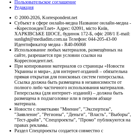
Пользовательское соглашение
Редакция
© 2000-2026, Korrespondent.net
Субъект в сфере онлайн-медиа Название онлайн-медиа -
«КореспонденТ.net» Адрес: 02091, місто Київ,
ХАРКІВСЬКЕ ШОСЕ, будинок 172-Б, офіс 208/1 E-mail:
sunlight@mediadim.com.ua
Телефон: 044-205-43-00
Идентификатор медиа - R40-06068
Использование любых материалов, размещённых на
сайте, разрешается при условии ссылки на
Корреспондент.net.
При копировании материалов со страницы «Новости
Украины и мира», для интернет-изданий – обязательна
прямая открытая для поисковых систем гиперссылка.
Ссылка должна быть размещена в независимости от
полного либо частичного использования материалов.
Гиперссылка (для интернет- изданий) – должна быть
размещена в подзаголовке или в первом абзаце
материала.
Новости с пометками "Мнение", "Экспертиза",
"Заявление", "Регионы", "Деньги", "Власть", "Выборы",
"Тест-драйв", "Спецпроекты", "Промо" публикуются на
правах рекламы.
Раздел Спецпроекты создается совместно с