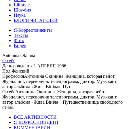
Lifestyle
Шоу-биз
Наука
БЛОГИ ЧИТАТЕЛЕЙ
Я-Корреспонденты
Тексты
Фото
Видео
Antonina Okinina
О себе
День рождения
1 АПРЕЛЯ 1986
Пол
Женский
Профессия
Антонина Окинина. Женщина, которая пейот.
Журналист, переводчик телепрограмм, диктор. Музыкант,
автор альбома «Жива Вініла». Пут
О себе
Антонина Окинина. Женщина, которая пейот.
Журналист, переводчик телепрограмм, диктор. Музыкант,
автор альбома «Жива Вініла». Путешественница свободного
стиля.
ВСЕ АКТИВНОСТИ
Я-КОРРЕСПОНДЕНТ
КОММЕНТАРИИ