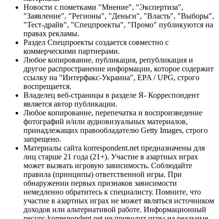
Новости с пометками "Мнение", "Экспертиза",
"Заявление", "Регионы", "Деньги", "Власть", "Выборы",
"Тест-драйв", "Спецпроекты", "Промо" публикуются на
правах рекламы.
Раздел Спецпроекты создается совместно с
коммерческими партнерами.
Любое копирование, публикация, републикация и
другое распространение информации, которое содержит
ссылку на "Интерфакс-Украина", EPA / UPG, строго
воспрещается.
Владелец веб-страницы в разделе Я- Корреспондент
является автор публикации.
Любое копирование, перепечатка и воспроизведение
фотографий и/или аудиовизуальных материалов,
принадлежащих правообладателю Getty Images, строго
запрещено.
Материалы сайта korrespondent.net предназначены для
лиц старше 21 года (21+). Участие в азартных играх
может вызвать игровую зависимость. Соблюдайте
правила (принципы) ответственной игры. При
обнаружении первых признаков зависимости
немедленно обратитесь к специалисту. Помните, что
участие в азартных играх не может являться источником
доходов или альтернативой работе. Информационный
ресурс korrespondent.net не проводит игры на реальные