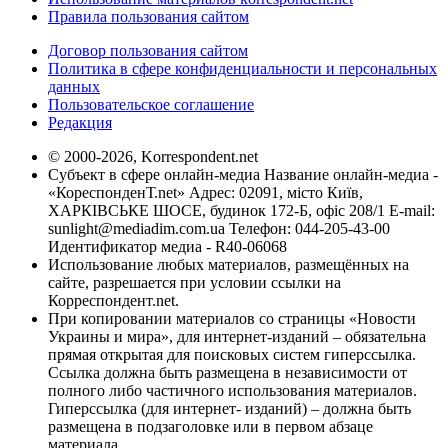
Правила пользования сайтом
Договор пользования сайтом
Политика в сфере конфиденциальности и персональных
данных
Пользовательское соглашение
Редакция
© 2000-2026, Korrespondent.net
Субъект в сфере онлайн-медиа Название онлайн-медиа -
«КореспонденТ.net» Адрес: 02091, місто Київ,
ХАРКІВСЬКЕ ШОСЕ, будинок 172-Б, офіс 208/1 E-mail:
sunlight@mediadim.com.ua
Телефон: 044-205-43-00
Идентификатор медиа - R40-06068
Использование любых материалов, размещённых на
сайте, разрешается при условии ссылки на
Корреспондент.net.
При копировании материалов со страницы «Новости
Украины и мира», для интернет-изданий – обязательна
прямая открытая для поисковых систем гиперссылка.
Ссылка должна быть размещена в независимости от
полного либо частичного использования материалов.
Гиперссылка (для интернет- изданий) – должна быть
размещена в подзаголовке или в первом абзаце
материала.