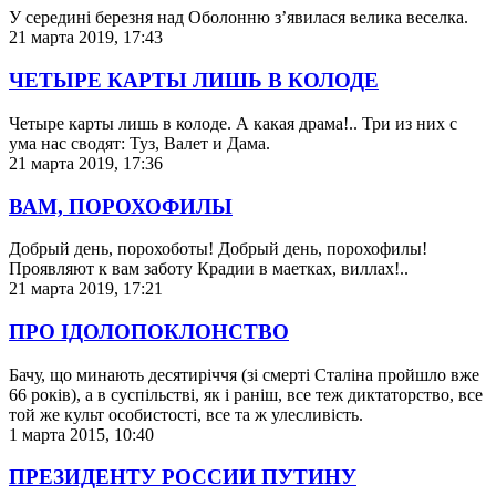
У середині березня над Оболонню з’явилася велика веселка.
21 марта 2019, 17:43
ЧЕТЫРЕ КАРТЫ ЛИШЬ В КОЛОДЕ
Четыре карты лишь в колоде. А какая драма!.. Три из них с
ума нас сводят: Туз, Валет и Дама.
21 марта 2019, 17:36
ВАМ, ПОРОХОФИЛЫ
Добрый день, порохоботы! Добрый день, порохофилы!
Проявляют к вам заботу Крадии в маетках, виллах!..
21 марта 2019, 17:21
ПРО ІДОЛОПОКЛОНСТВО
Бачу, що минають десятиріччя (зі смерті Сталіна пройшло вже
66 років), а в суспільстві, як і раніш, все теж диктаторство, все
той же культ особистості, все та ж улесливість.
1 марта 2015, 10:40
ПРЕЗИДЕНТУ РОССИИ ПУТИНУ