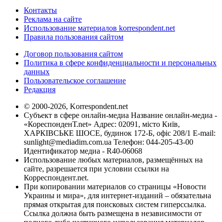
Контакты
Реклама на сайте
Использование материалов korrespondent.net
Правила пользования сайтом
Договор пользования сайтом
Политика в сфере конфиденциальности и персональных
данных
Пользовательское соглашение
Редакция
© 2000-2026, Korrespondent.net
Субъект в сфере онлайн-медиа Название онлайн-медиа -
«КореспонденТ.net» Адрес: 02091, місто Київ,
ХАРКІВСЬКЕ ШОСЕ, будинок 172-Б, офіс 208/1 E-mail:
sunlight@mediadim.com.ua
Телефон: 044-205-43-00
Идентификатор медиа - R40-06068
Использование любых материалов, размещённых на
сайте, разрешается при условии ссылки на
Корреспондент.net.
При копировании материалов со страницы «Новости
Украины и мира», для интернет-изданий – обязательна
прямая открытая для поисковых систем гиперссылка.
Ссылка должна быть размещена в независимости от