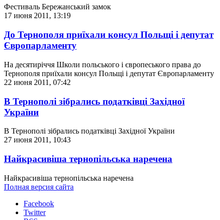
Фестиваль Бережанський замок
17 июня 2011, 13:19
До Тернополя приїхали консул Польщі і депутат
Європарламенту
На десятиріччя Школи польського і європеського права до
Тернополя приїхали консул Польщі і депутат Європарламенту
22 июня 2011, 07:42
В Тернополі зібрались податківці Західної
України
В Тернополі зібрались податківці Західної України
27 июня 2011, 10:43
Найкрасивіша тернопільська наречена
Найкрасивіша тернопільська наречена
Полная версия сайта
Facebook
Twitter