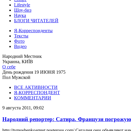
Lifestyle
Шоу-биз
Наука
БЛОГИ ЧИТАТЕЛЕЙ
Я-Корреспонденты
Тексты
Фото
Видео
Народний Местник
Украина, КИЇВ
О себе
День рождения
19 ИЮНЯ 1975
Пол
Мужской
ВСЕ АКТИВНОСТИ
Я-КОРРЕСПОНДЕНТ
КОММЕНТАРИИ
9 августа 2011, 09:02
Народний репортер: Сатира. Французи погрожу
http://tymoshenkoarrest.posterous.com/ Сегодня они объявляют на