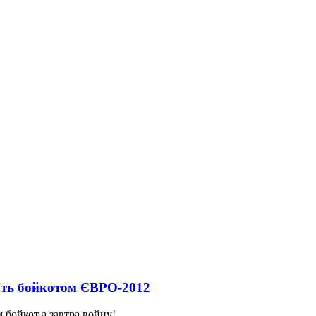
ють бойкотом ЄВРО-2012
м бойкот а завтра войну!