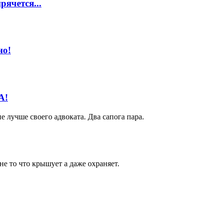
ячется...
но!
А!
 лучше своего адвоката. Два сапога пара.
не то что крышует а даже охраняет.