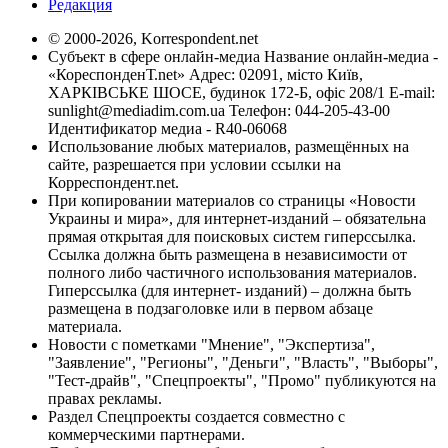
Редакция
© 2000-2026, Korrespondent.net
Субъект в сфере онлайн-медиа Название онлайн-медиа -
«КореспонденТ.net» Адрес: 02091, місто Київ,
ХАРКІВСЬКЕ ШОСЕ, будинок 172-Б, офіс 208/1 E-mail:
sunlight@mediadim.com.ua
Телефон: 044-205-43-00
Идентификатор медиа - R40-06068
Использование любых материалов, размещённых на
сайте, разрешается при условии ссылки на
Корреспондент.net.
При копировании материалов со страницы «Новости
Украины и мира», для интернет-изданий – обязательна
прямая открытая для поисковых систем гиперссылка.
Ссылка должна быть размещена в независимости от
полного либо частичного использования материалов.
Гиперссылка (для интернет- изданий) – должна быть
размещена в подзаголовке или в первом абзаце
материала.
Новости с пометками "Мнение", "Экспертиза",
"Заявление", "Регионы", "Деньги", "Власть", "Выборы",
"Тест-драйв", "Спецпроекты", "Промо" публикуются на
правах рекламы.
Раздел Спецпроекты создается совместно с
коммерческими партнерами.