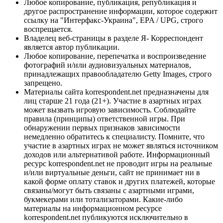
Любое копирование, публикация, републикация и
другое распространение информации, которое содержит
ссылку на "Интерфакс-Украина", EPA / UPG, строго
воспрещается.
Владелец веб-страницы в разделе Я- Корреспондент
является автор публикации.
Любое копирование, перепечатка и воспроизведение
фотографий и/или аудиовизуальных материалов,
принадлежащих правообладателю Getty Images, строго
запрещено.
Материалы сайта korrespondent.net предназначены для
лиц старше 21 года (21+). Участие в азартных играх
может вызвать игровую зависимость. Соблюдайте
правила (принципы) ответственной игры. При
обнаружении первых признаков зависимости
немедленно обратитесь к специалисту. Помните, что
участие в азартных играх не может являться источником
доходов или альтернативой работе. Информационный
ресурс korrespondent.net не проводит игры на реальные
и/или виртуальные деньги, сайт не принимает ни в
какой форме оплату ставок и других платежей, которые
связаны/могут быть связаны с азартными играми,
букмекерами или тотализаторами. Какие-либо
материалы на информационном ресурсе
korrespondent.net публикуются исключительно в