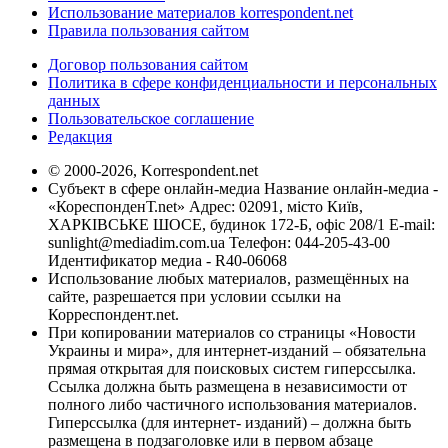
Использование материалов korrespondent.net
Правила пользования сайтом
Договор пользования сайтом
Политика в сфере конфиденциальности и персональных
данных
Пользовательское соглашение
Редакция
© 2000-2026, Korrespondent.net
Субъект в сфере онлайн-медиа Название онлайн-медиа -
«КореспонденТ.net» Адрес: 02091, місто Київ,
ХАРКІВСЬКЕ ШОСЕ, будинок 172-Б, офіс 208/1 E-mail:
sunlight@mediadim.com.ua
Телефон: 044-205-43-00
Идентификатор медиа - R40-06068
Использование любых материалов, размещённых на
сайте, разрешается при условии ссылки на
Корреспондент.net.
При копировании материалов со страницы «Новости
Украины и мира», для интернет-изданий – обязательна
прямая открытая для поисковых систем гиперссылка.
Ссылка должна быть размещена в независимости от
полного либо частичного использования материалов.
Гиперссылка (для интернет- изданий) – должна быть
размещена в подзаголовке или в первом абзаце