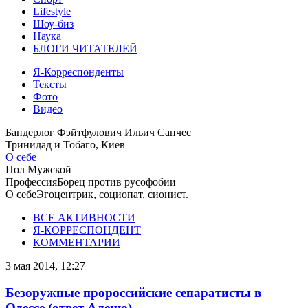
Lifestyle
Шоу-биз
Наука
БЛОГИ ЧИТАТЕЛЕЙ
Я-Корреспонденты
Тексты
Фото
Видео
Бандерлог Фэйтфулович Ильич Санчес
Тринидад и Тобаго, Киев
О себе
Пол
Мужской
Профессия
Борец против русофобии
О себе
Эгоцентрик, социопат, сионист.
ВСЕ АКТИВНОСТИ
Я-КОРРЕСПОНДЕНТ
КОММЕНТАРИИ
3 мая 2014, 12:27
Безоружные пророссийские сепаратисты в
Одессе (ответ Аленю)