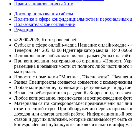
Правила пользования сайтом
Договор пользования сайтом
Политика в сфере конфиденциальности и персональных 
Пользовательское соглашение
Редакция
© 2000-2026, Korrespondent.net
Субъект в сфере онлайн-медиа Название онлайн-медиа - 
Телефон: 044-205-43-00 Идентификатор медиа - R40-0606
Использование любых материалов, размещённых на сайте,
При копировании материалов со страницы «Новости Укра
размещена в независимости от полного либо частичного и
материала.
Новости с пометками "Мнение", "Экспертиза", "Заявлени
Раздел Спецпроекты создается совместно с коммерческим
Любое копирование, публикация, републикация и другое 
Владелец веб-страницы в разделе Я- Корреспондент явля
Любое копирование, перепечатка и воспроизведение фото
Материалы сайта korrespondent.net предназначены для ли
ответственной игры. При обнаружении первых признаков 
доходов или альтернативой работе. Информационный ресур
ставок и других платежей, которые связаны/могут быть 
korrespondent.net публикуются исключительно в информа