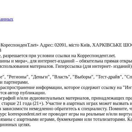
данных
«КореспонденТ.net» Адрес: 02091, місто Київ, ХАРКІВСЬКЕ ШОСЕ
8
 разрешается при условии ссылки на Корреспондент.net.
ины и мира», для интернет-изданий – обязательна прямая откры
спользования материалов. Гиперссылка (для интернет- изданий)
е", "Регионы", "Деньги", "Власть", "Выборы", "Тест-драйв", "
и партнерами.
распространение информации, которое содержит ссылку на "Инт
ется автор публикации.
графий и/или аудиовизуальных материалов, принадлежащих прав
ц старше 21 года (21+). Участие в азартных играх может вызват
зависимости немедленно обратитесь к специалисту. Помните, чт
с korrespondent.net не проводит игры на реальные и/или вирту
связаны с азартными играми, букмекерами или тотализаторами. 
ционных целях.