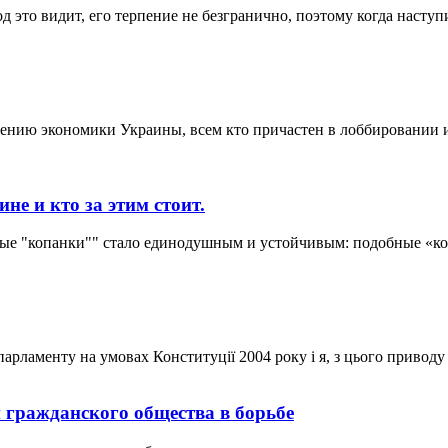
это видит, его терпение не безгранично, поэтому когда наступит
ению экономики Украины, всем кто причастен в лоббировании ин
не и кто за этим стоит.
ые "копанки"" стало единодушным и устойчивым: подобные «коп
арламенту на умовах Конституції 2004 року і я, з цього приводу
 гражданского общества в борьбе