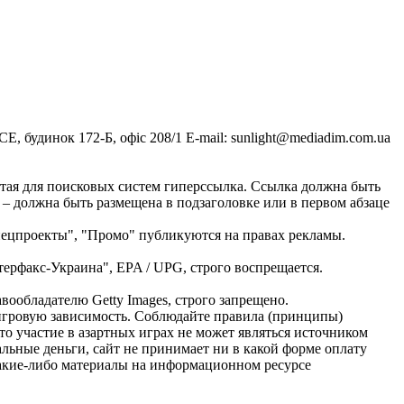
, будинок 172-Б, офіс 208/1 E-mail:
sunlight@mediadim.com.ua
тая для поисковых систем гиперссылка. Ссылка должна быть
 – должна быть размещена в подзаголовке или в первом абзаце
Спецпроекты", "Промо" публикуются на правах рекламы.
ерфакс-Украина", EPA / UPG, строго воспрещается.
ообладателю Getty Images, строго запрещено.
ь игровую зависимость. Соблюдайте правила (принципы)
о участие в азартных играх не может являться источником
альные деньги, сайт не принимает ни в какой форме оплату
Какие-либо материалы на информационном ресурсе