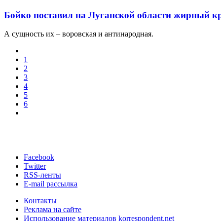
Бойко поставил на Луганской области жирный кр
А сущность их – воровская и антинародная.
1
2
3
4
5
6
Facebook
Twitter
RSS-ленты
E-mail рассылка
Контакты
Реклама на сайте
Использование материалов korrespondent.net