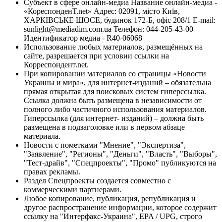
Субъект в сфере онлайн-медиа Название онлайн-медиа -
«КореспонденТ.net» Адрес: 02091, місто Київ,
ХАРКІВСЬКЕ ШОСЕ, будинок 172-Б, офіс 208/1 E-mail:
sunlight@mediadim.com.ua
Телефон: 044-205-43-00
Идентификатор медиа - R40-06068
Использование любых материалов, размещённых на
сайте, разрешается при условии ссылки на
Корреспондент.net.
При копировании материалов со страницы «Новости
Украины и мира», для интернет-изданий – обязательна
прямая открытая для поисковых систем гиперссылка.
Ссылка должна быть размещена в независимости от
полного либо частичного использования материалов.
Гиперссылка (для интернет- изданий) – должна быть
размещена в подзаголовке или в первом абзаце
материала.
Новости с пометками "Мнение", "Экспертиза",
"Заявление", "Регионы", "Деньги", "Власть", "Выборы",
"Тест-драйв", "Спецпроекты", "Промо" публикуются на
правах рекламы.
Раздел Спецпроекты создается совместно с
коммерческими партнерами.
Любое копирование, публикация, републикация и
другое распространение информации, которое содержит
ссылку на "Интерфакс-Украина", EPA / UPG, строго