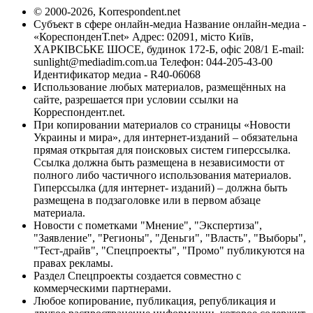
© 2000-2026, Korrespondent.net
Субъект в сфере онлайн-медиа Название онлайн-медиа -
«КореспонденТ.net» Адрес: 02091, місто Київ,
ХАРКІВСЬКЕ ШОСЕ, будинок 172-Б, офіс 208/1 E-mail:
sunlight@mediadim.com.ua
Телефон: 044-205-43-00
Идентификатор медиа - R40-06068
Использование любых материалов, размещённых на
сайте, разрешается при условии ссылки на
Корреспондент.net.
При копировании материалов со страницы «Новости
Украины и мира», для интернет-изданий – обязательна
прямая открытая для поисковых систем гиперссылка.
Ссылка должна быть размещена в независимости от
полного либо частичного использования материалов.
Гиперссылка (для интернет- изданий) – должна быть
размещена в подзаголовке или в первом абзаце
материала.
Новости с пометками "Мнение", "Экспертиза",
"Заявление", "Регионы", "Деньги", "Власть", "Выборы",
"Тест-драйв", "Спецпроекты", "Промо" публикуются на
правах рекламы.
Раздел Спецпроекты создается совместно с
коммерческими партнерами.
Любое копирование, публикация, републикация и