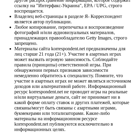
другое распространение информации, которое содержит
ссылку на "Интерфакс-Украина", EPA / UPG, строго
воспрещается.
Владелец веб-страницы в разделе Я- Корреспондент
является автор публикации.
Любое копирование, перепечатка и воспроизведение
фотографий и/или аудиовизуальных материалов,
принадлежащих правообладателю Getty Images, строго
запрещено.
Материалы сайта korrespondent.net предназначены для
лиц старше 21 года (21+). Участие в азартных играх
может вызвать игровую зависимость. Соблюдайте
правила (принципы) ответственной игры. При
обнаружении первых признаков зависимости
немедленно обратитесь к специалисту. Помните, что
участие в азартных играх не может являться источником
доходов или альтернативой работе. Информационный
ресурс korrespondent.net не проводит игры на реальные
и/или виртуальные деньги, сайт не принимает ни в
какой форме оплату ставок и других платежей, которые
связаны/могут быть связаны с азартными играми,
букмекерами или тотализаторами. Какие-либо
материалы на информационном ресурсе
korrespondent.net публикуются исключительно в
информационных целях.