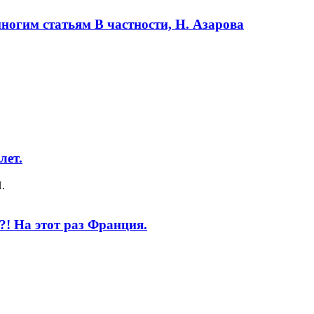
огим статьям В частности, Н. Азарова
лет.
.
! На этот раз Франция.