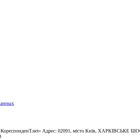
данных
«КореспонденТ.net» Адрес: 02091, місто Київ, ХАРКІВСЬКЕ ШОСЕ
8