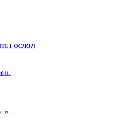
ТЕТ ОСЛО?!
011.
нэ ....