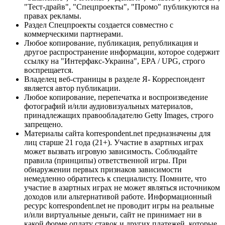
"Тест-драйв", "Спецпроекты", "Промо" публикуются на
правах рекламы.
Раздел Спецпроекты создается совместно с
коммерческими партнерами.
Любое копирование, публикация, републикация и
другое распространение информации, которое содержит
ссылку на "Интерфакс-Украина", EPA / UPG, строго
воспрещается.
Владелец веб-страницы в разделе Я- Корреспондент
является автор публикации.
Любое копирование, перепечатка и воспроизведение
фотографий и/или аудиовизуальных материалов,
принадлежащих правообладателю Getty Images, строго
запрещено.
Материалы сайта korrespondent.net предназначены для
лиц старше 21 года (21+). Участие в азартных играх
может вызвать игровую зависимость. Соблюдайте
правила (принципы) ответственной игры. При
обнаружении первых признаков зависимости
немедленно обратитесь к специалисту. Помните, что
участие в азартных играх не может являться источником
доходов или альтернативой работе. Информационный
ресурс korrespondent.net не проводит игры на реальные
и/или виртуальные деньги, сайт не принимает ни в
какой форме оплату ставок и других платежей, которые