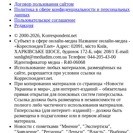
Договор пользования сайтом
Политика в сфере конфиденциальности и персональных
данных
Пользовательское соглашение
Редакция
© 2000-2026, Korrespondent.net
Субъект в сфере онлайн-медиа Название онлайн-медиа -
«КореспонденТ.net» Адрес: 02091, місто Київ,
ХАРКІВСЬКЕ ШОСЕ, будинок 172-Б, офіс 208/1 E-mail:
sunlight@mediadim.com.ua
Телефон: 044-205-43-00
Идентификатор медиа - R40-06068
Использование любых материалов, размещённых на
сайте, разрешается при условии ссылки на
Корреспондент.net.
При копировании материалов со страницы «Новости
Украины и мира», для интернет-изданий – обязательна
прямая открытая для поисковых систем гиперссылка.
Ссылка должна быть размещена в независимости от
полного либо частичного использования материалов.
Гиперссылка (для интернет- изданий) – должна быть
размещена в подзаголовке или в первом абзаце
материала.
Новости с пометками "Мнение", "Экспертиза",
"Заявление", "Регионы", "Деньги", "Власть", "Выборы",