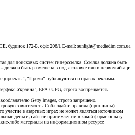
, будинок 172-Б, офіс 208/1 E-mail:
sunlight@mediadim.com.ua
тая для поисковых систем гиперссылка. Ссылка должна быть
 – должна быть размещена в подзаголовке или в первом абзаце
Спецпроекты", "Промо" публикуются на правах рекламы.
ерфакс-Украина", EPA / UPG, строго воспрещается.
ообладателю Getty Images, строго запрещено.
ь игровую зависимость. Соблюдайте правила (принципы)
о участие в азартных играх не может являться источником
альные деньги, сайт не принимает ни в какой форме оплату
Какие-либо материалы на информационном ресурсе