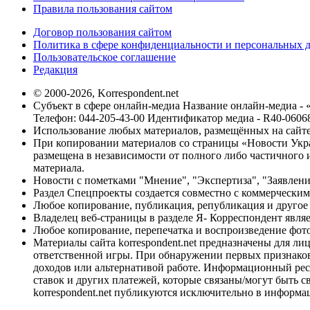
Правила пользования сайтом
Договор пользования сайтом
Политика в сфере конфиденциальности и персональных 
Пользовательское соглашение
Редакция
© 2000-2026, Korrespondent.net
Субъект в сфере онлайн-медиа Название онлайн-медиа - 
Телефон: 044-205-43-00 Идентификатор медиа - R40-0606
Использование любых материалов, размещённых на сайте,
При копировании материалов со страницы «Новости Укра
размещена в независимости от полного либо частичного и
материала.
Новости с пометками "Мнение", "Экспертиза", "Заявлени
Раздел Спецпроекты создается совместно с коммерческим
Любое копирование, публикация, републикация и другое 
Владелец веб-страницы в разделе Я- Корреспондент явля
Любое копирование, перепечатка и воспроизведение фото
Материалы сайта korrespondent.net предназначены для ли
ответственной игры. При обнаружении первых признаков 
доходов или альтернативой работе. Информационный ресур
ставок и других платежей, которые связаны/могут быть 
korrespondent.net публикуются исключительно в информа