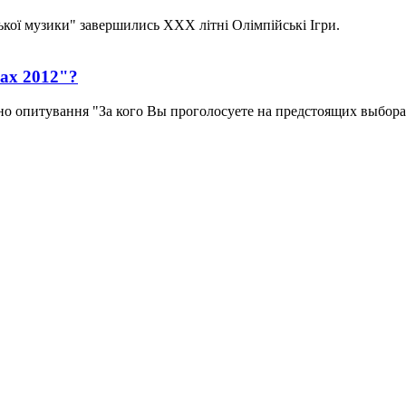
кої музики" завершились ХХХ літні Олімпійські Ігри.
ах 2012"?
но опитування "За кого Вы проголосуете на предстоящих выборах в