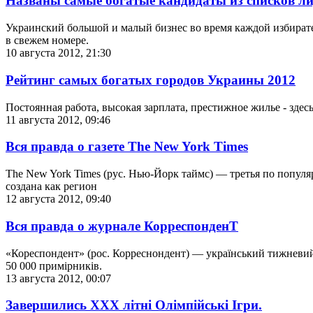
Названы самые богатые кандидаты из списков л
Украинский большой и малый бизнес во время каждой избират
в свежем номере.
10 августа 2012, 21:30
Рейтинг самых богатых городов Украины 2012
Постоянная работа, высокая зарплата, престижное жилье - зде
11 августа 2012, 09:46
Вся правда о газете The New York Times
The New York Times (рус. Нью-Йорк таймс) — третья по популяр
создана как регион
12 августа 2012, 09:40
Вся правда о журнале КорреспонденТ
«Кореспондент» (рос. Корреснондент) — український тижневий 
50 000 примірників.
13 августа 2012, 00:07
Завершились ХХХ літні Олімпійські Ігри.