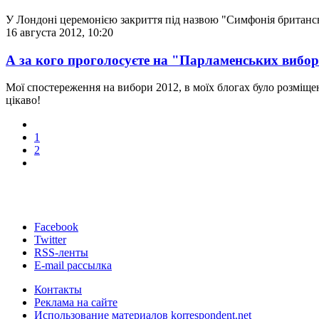
У Лондоні церемонією закриття під назвою "Симфонія британсь
16 августа 2012, 10:20
А за кого проголосуєте на "Парламенських вибор
Мої спостереження на вибори 2012, в моїх блогах було розміще
цікаво!
1
2
Facebook
Twitter
RSS-ленты
E-mail рассылка
Контакты
Реклама на сайте
Использование материалов korrespondent.net