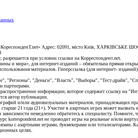
данных
«КореспонденТ.net» Адрес: 02091, місто Київ, ХАРКІВСЬКЕ ШОСЕ
8
 разрешается при условии ссылки на Корреспондент.net.
ины и мира», для интернет-изданий – обязательна прямая откры
спользования материалов. Гиперссылка (для интернет- изданий)
е", "Регионы", "Деньги", "Власть", "Выборы", "Тест-драйв", "
и партнерами.
распространение информации, которое содержит ссылку на "Инт
ется автор публикации.
графий и/или аудиовизуальных материалов, принадлежащих прав
ц старше 21 года (21+). Участие в азартных играх может вызват
зависимости немедленно обратитесь к специалисту. Помните, чт
с korrespondent.net не проводит игры на реальные и/или вирту
связаны с азартными играми, букмекерами или тотализаторами. 
ционных целях.