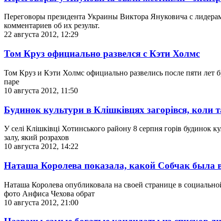
Переговоры президента Украины Виктора Януковича с лидерами
комментариев об их результ.
22 августа 2012, 12:29
Том Круз официально развелся с Кэти Холмс
Том Круз и Кэти Холмс официально развелись после пяти лет б
паре
10 августа 2012, 11:50
Будинок культури в Клішківцях загорівся, коли т
У селі Клішківці Хотинського району 8 серпня горів будинок 
залу, який розрахов
10 августа 2012, 14:22
Наташа Королева показала, какой Собчак была в
Наташа Королева опубликовала на своей странице в социально
фото Анфиса Чехова обрат
10 августа 2012, 21:00