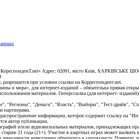
данных
«КореспонденТ.net» Адрес: 02091, місто Київ, ХАРКІВСЬКЕ ШОСЕ
8
 разрешается при условии ссылки на Корреспондент.net.
ины и мира», для интернет-изданий – обязательна прямая откры
спользования материалов. Гиперссылка (для интернет- изданий)
е", "Регионы", "Деньги", "Власть", "Выборы", "Тест-драйв", "
и партнерами.
распространение информации, которое содержит ссылку на "Инт
ется автор публикации.
графий и/или аудиовизуальных материалов, принадлежащих прав
ц старше 21 года (21+). Участие в азартных играх может вызват
зависимости немедленно обратитесь к специалисту. Помните, чт