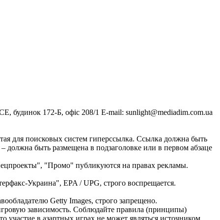
, будинок 172-Б, офіс 208/1 E-mail:
sunlight@mediadim.com.ua
тая для поисковых систем гиперссылка. Ссылка должна быть
 – должна быть размещена в подзаголовке или в первом абзаце
Спецпроекты", "Промо" публикуются на правах рекламы.
ерфакс-Украина", EPA / UPG, строго воспрещается.
ообладателю Getty Images, строго запрещено.
ь игровую зависимость. Соблюдайте правила (принципы)
о участие в азартных играх не может являться источником