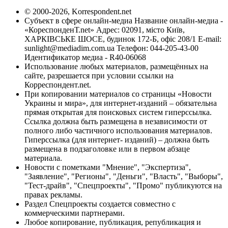
© 2000-2026, Korrespondent.net
Субъект в сфере онлайн-медиа Название онлайн-медиа -
«КореспонденТ.net» Адрес: 02091, місто Київ,
ХАРКІВСЬКЕ ШОСЕ, будинок 172-Б, офіс 208/1 E-mail:
sunlight@mediadim.com.ua
Телефон: 044-205-43-00
Идентификатор медиа - R40-06068
Использование любых материалов, размещённых на
сайте, разрешается при условии ссылки на
Корреспондент.net.
При копировании материалов со страницы «Новости
Украины и мира», для интернет-изданий – обязательна
прямая открытая для поисковых систем гиперссылка.
Ссылка должна быть размещена в независимости от
полного либо частичного использования материалов.
Гиперссылка (для интернет- изданий) – должна быть
размещена в подзаголовке или в первом абзаце
материала.
Новости с пометками "Мнение", "Экспертиза",
"Заявление", "Регионы", "Деньги", "Власть", "Выборы",
"Тест-драйв", "Спецпроекты", "Промо" публикуются на
правах рекламы.
Раздел Спецпроекты создается совместно с
коммерческими партнерами.
Любое копирование, публикация, републикация и