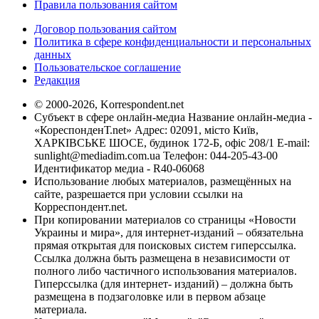
Правила пользования сайтом
Договор пользования сайтом
Политика в сфере конфиденциальности и персональных
данных
Пользовательское соглашение
Редакция
© 2000-2026, Korrespondent.net
Субъект в сфере онлайн-медиа Название онлайн-медиа -
«КореспонденТ.net» Адрес: 02091, місто Київ,
ХАРКІВСЬКЕ ШОСЕ, будинок 172-Б, офіс 208/1 E-mail:
sunlight@mediadim.com.ua
Телефон: 044-205-43-00
Идентификатор медиа - R40-06068
Использование любых материалов, размещённых на
сайте, разрешается при условии ссылки на
Корреспондент.net.
При копировании материалов со страницы «Новости
Украины и мира», для интернет-изданий – обязательна
прямая открытая для поисковых систем гиперссылка.
Ссылка должна быть размещена в независимости от
полного либо частичного использования материалов.
Гиперссылка (для интернет- изданий) – должна быть
размещена в подзаголовке или в первом абзаце
материала.